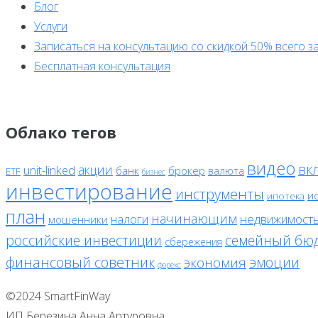
Блог
Услуги
Записаться на консультацию со скидкой 50% всего за
Бесплатная консультация
Облако тегов
видео
вк
акции
unit-linked
банк
брокер
валюта
ETF
бизнес
инвестирование
инструменты
и
ипотека
план
начинающим
налоги
недвижимост
мошенники
российские инвестиции
семейный бю
сбережения
финансовый советник
эмоции
экономия
форекс
©2024 SmartFinWay
ИП Березина Анна Артуровна