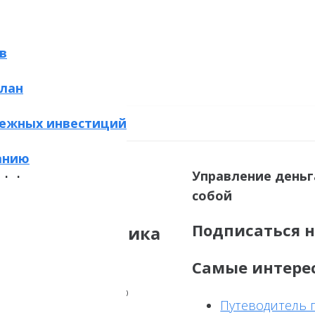
в
лан
ежных инвестиций
йн
анию
Управление деньг
собой
Подписаться н
нсового советника
Самые интере
ьности мы ежедневно
Путеводитель 
Эффективность