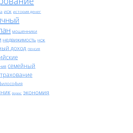
рование
исж
ка
история денег
ичный
лан
мошенники
м
недвижимость
нсж
ный доход
пенсия
ийские
семейный
ния
страхование
философия
тник
экономия
форекс