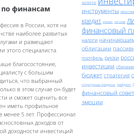
инвести
золото
 по финансам
инструменты
ипоте
л
кредит
кризис
личное
фессия в России, хотя на
финансовый п
инстве наиболее развитых
начинающи
налоги
лугами и размещают
облигации
пассив
и этого специалиста.
росс
риски
портфель
ваше благосостояние,
инвестиции
сбереже
ециалисту с большим
бюджет
стратегия
диться, что выбранный
структурные продукты
трейдинг
лько в этом случае он будет
финансовый сове
ти и сможет оценить все
эмоции
лжен иметь профильное
 менее 5 лет. Профессионал
аснословных доходов от
ой доходности инвестиций