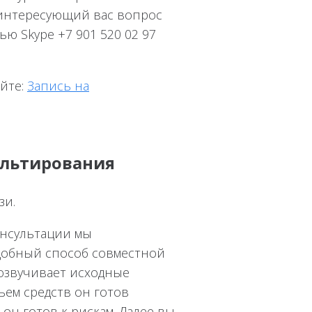
ь интересующий вас вопрос
ью Skype +7 901 520 02 97
айте:
Запись на
ультирования
зи.
онсультации мы
удобный способ совместной
 озвучивает исходные
ъем средств он готов
он готов к рискам. Далее вы