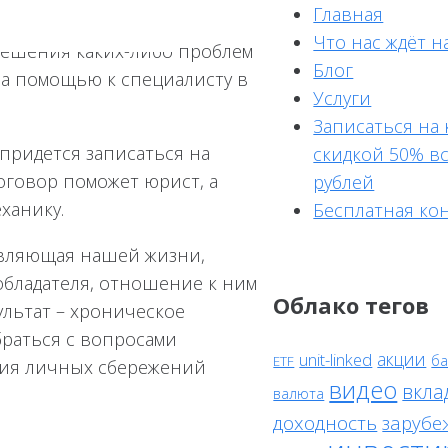
Главная
го, насколько мы
Что нас ждёт н
решения каких-либо проблем
Блог
за помощью к специалисту в
Услуги
Записаться на
 придется записаться на
скидкой 50% вс
оговор поможет юрист, а
рублей
ханику.
Бесплатная ко
авляющая нашей жизни,
обладателя, отношение к ним
Облако тегов
ультат – хроническое
браться с вопросами
акции
unit-linked
ба
ETF
ния личных сбережений
видео
вкла
валюта
доходность
зарубе