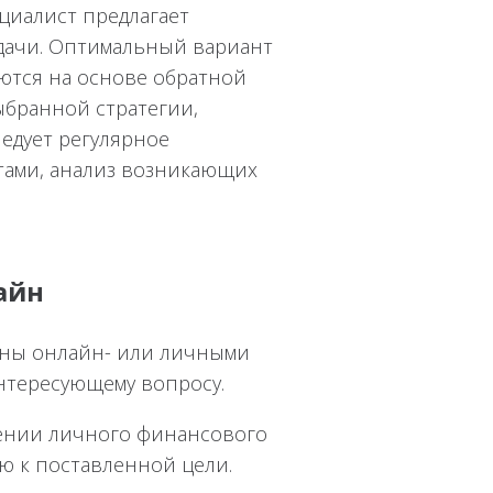
циалист предлагает
дачи. Оптимальный вариант
ются на основе обратной
ыбранной стратегии,
ледует регулярное
атами, анализ возникающих
айн
ены онлайн- или личными
нтересующему вопросу.
ении личного финансового
ю к поставленной цели.