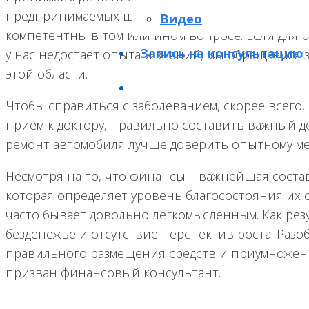
предпринимаемых шагов во многом зависит от то
Видео
компетентны в том или ином вопросе. Если для 
Запись на консультацию
у нас недостает опыта и знаний, мы обращаемся 
этой области.
Чтобы справиться с заболеванием, скорее всего,
прием к доктору, правильно составить важный д
ремонт автомобиля лучше доверить опытному ме
Несмотря на то, что финансы – важнейшая сост
которая определяет уровень благосостояния их 
часто бывает довольно легкомысленным. Как рез
безденежье и отсутствие перспектив роста. Разо
правильного размещения средств и приумноже
призван финансовый консультант.