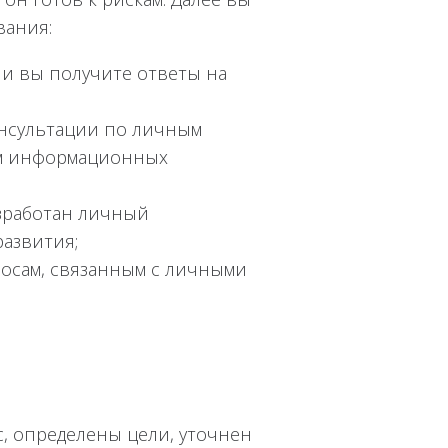
вания:
чи вы получите ответы на
онсультации по личным
ем информационных
азработан личный
азвития;
росам, связанным с личными
с, определены цели, уточнен