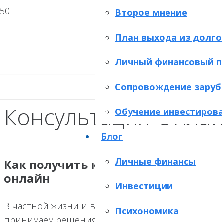
Второе мнение
План выхода из долго
Личный финансовый п
Сопровождение заруб
Консультация Онла
Обучение инвестиров
Блог
Личные финансы
Как получить консультацию фина
онлайн
Инвестиции
В частной жизни и в профессиональной деятел
Психономика
принимаем решения разной степени важности. 