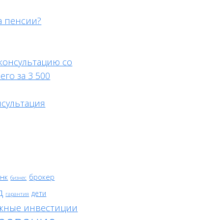
а пенсии?
 консультацию со
его за 3 500
нсультация
нк
брокер
бизнес
д
дети
гарантия
жные инвестиции