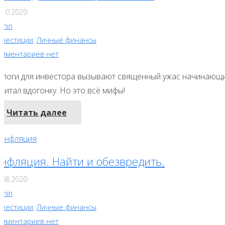
.10.2020
dmin
нвестиции
,
Личные финансы
омментариев нет
алоги для инвестора вызывают священный ужас начинающи
питал вдогонку. Но это всё мифы!
Читать далее
нфляция. Найти и обезвредить.
.08.2020
dmin
нвестиции
,
Личные финансы
омментариев нет