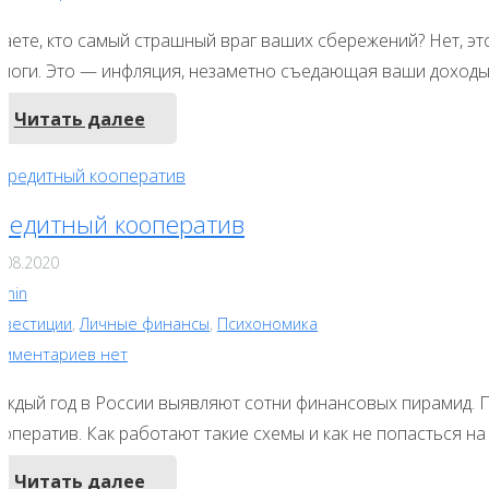
наете, кто самый страшный враг ваших сбережений? Нет, эт
алоги. Это — инфляция, незаметно съедающая ваши доходы и
Читать далее
редитный кооператив
.08.2020
dmin
нвестиции
,
Личные финансы
,
Психономика
омментариев нет
аждый год в России выявляют сотни финансовых пирамид. П
оператив. Как работают такие схемы и как не попасться на
Читать далее