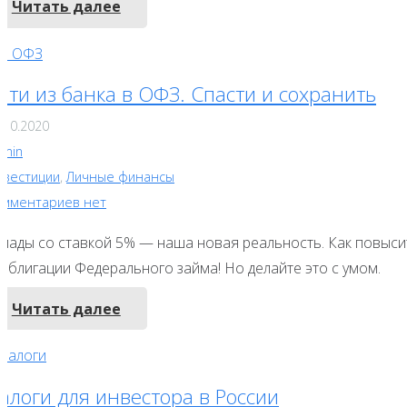
Читать далее
йти из банка в ОФЗ. Спасти и сохранить
.10.2020
dmin
нвестиции
,
Личные финансы
омментариев нет
клады со ставкой 5% — наша новая реальность. Как повыси
 Облигации Федерального займа! Но делайте это с умом.
Читать далее
алоги для инвестора в России