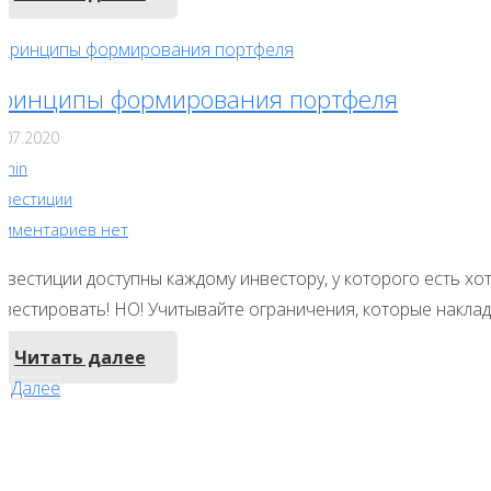
ринципы формирования портфеля
.07.2020
dmin
нвестиции
омментариев нет
нвестиции доступны каждому инвестору, у которого есть хо
нвестировать! НО! Учитывайте ограничения, которые наклад
Читать далее
Навигация
2
Далее
по
записям