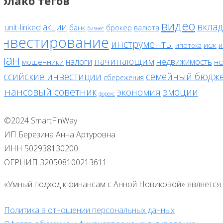
блако тегов
видео
вклад
акции
unit-linked
банк
брокер
валюта
F
бизнес
инвестирование
инструменты
исж
ипотека
и
лан
начинающим
налоги
недвижимость
мошенники
нс
оссийские инвестиции
семейный бюдж
сбережения
инансовый советник
эмоции
экономия
форекс
©2024 SmartFinWay
ИП Березина Анна Артуровна
ИНН 502938130200
ОГРНИП 320508100213611
«Умный подход к финансам с Анной Новиковой» является 
Политика в отношении персональных данных