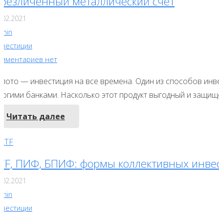
безличенный металлический счёт
.02.2021
dmin
нвестиции
омментариев нет
олото — инвестиция на все времена. Один из способов инв
ногими банками. Насколько этот продукт выгодный и защищ
Читать далее
TF, ПИФ, БПИФ: формы коллективных инве
.02.2021
dmin
нвестиции