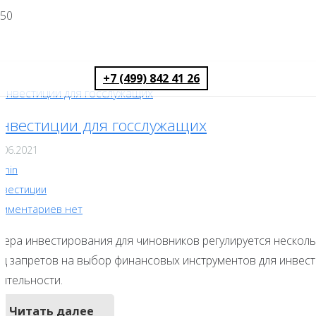
+7 (499) 842 41 26
нвестиции для госслужащих
.06.2021
dmin
нвестиции
омментариев нет
фера инвестирования для чиновников регулируется нескольк
яд запретов на выбор финансовых инструментов для инвес
еятельности.
Читать далее