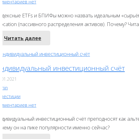
омментариев нет
ндексные ETFs и БПИФы можно назвать идеальным «сырьём» 
location (пассивного распределения активов). Почему? Чита
Читать далее
ндивидуальный инвестиционный счёт
.01.2021
dmin
нвестиции
омментариев нет
ндивидуальный инвестиционный счёт преподносят как альтер
очему он на пике популярности именно сейчас?