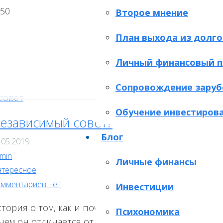
Второе мнение
План выхода из долго
Личный финансовый п
Сопровождение заруб
Обучение инвестиров
езависимый совет?
Блог
.05.2019
min
Личные финансы
тересное
мментариев нет
Инвестиции
стория о том, как и почему я стала независимым
Психономика
 чем он отличается от штатных советников в упр