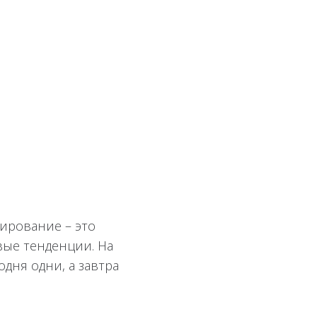
ирование – это
вые тенденции. На
дня одни, а завтра