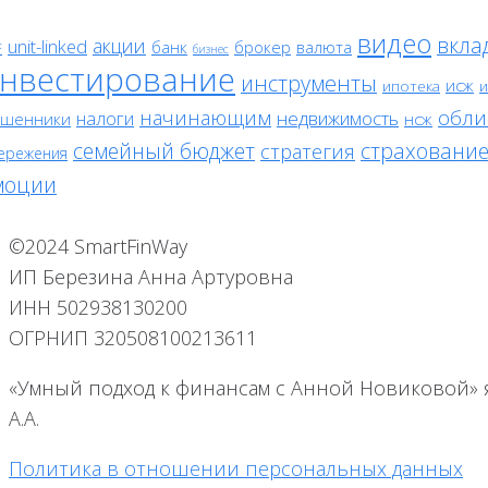
видео
вкла
акции
unit-linked
банк
брокер
валюта
F
бизнес
нвестирование
инструменты
исж
ипотека
и
обли
начинающим
налоги
недвижимость
шенники
нсж
семейный бюджет
страховани
стратегия
ережения
моции
©2024 SmartFinWay
ИП Березина Анна Артуровна
ИНН 502938130200
ОГРНИП 320508100213611
«Умный подход к финансам с Анной Новиковой» 
А.А.
Политика в отношении персональных данных