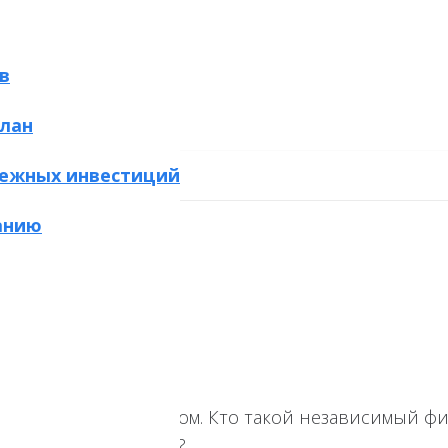
в
лан
ежных инвестиций
анию
 финансовым советником. Кто такой независимый 
авляющих компаниях?