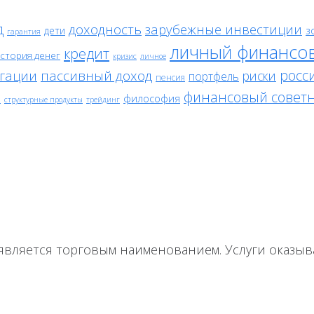
д
доходность
зарубежные инвестиции
дети
з
гарантия
личный финансо
кредит
стория денег
кризис
личное
росс
гации
пассивный доход
риски
портфель
пенсия
е
финансовый совет
философия
структурные продукты
трейдинг
является торговым наименованием. Услуги оказыв