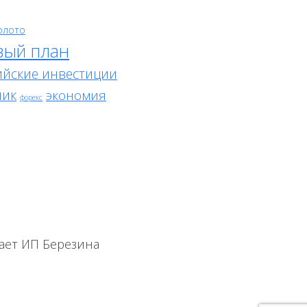
олото
вый план
ийские инвестиции
ник
экономия
форекс
ает ИП Березина