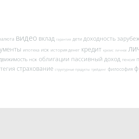
видео
вклад
доходность
зарубе
валюта
дети
гарантия
ли
кредит
рументы
исж
ипотека
история денег
кризис
личное
облигации
пассивный доход
движимость
нсж
пенсия
страхование
ф
атегия
философия
структурные продукты
трейдинг