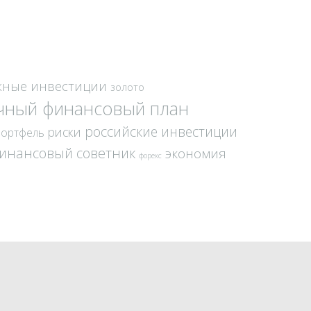
жные инвестиции
золото
чный финансовый план
российские инвестиции
риски
портфель
инансовый советник
экономия
форекс