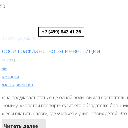
+7 (499) 842 41 26
торое гражданство за инвестиции
.07.2021
dmin
нвестиции
омментариев нет
трана предлагает стать еще одной родиной для состоятель
кономику. «Золотой паспорт» сулит его обладателю большую
знес и платить налоги; где учиться и учить своих детей. Эт
Читать далее