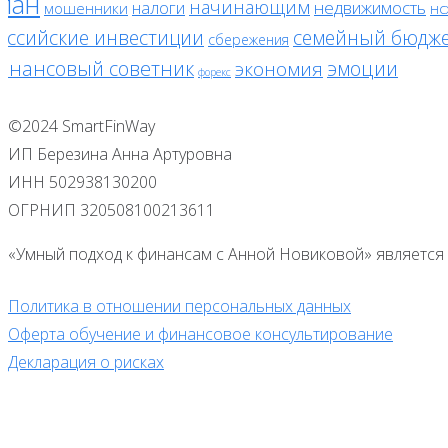
лан
начинающим
налоги
недвижимость
мошенники
нс
оссийские инвестиции
семейный бюдж
сбережения
инансовый советник
эмоции
экономия
форекс
©2024 SmartFinWay
ИП Березина Анна Артуровна
ИНН 502938130200
ОГРНИП 320508100213611
«Умный подход к финансам с Анной Новиковой» является 
Политика в отношении персональных данных
Оферта обучение и финансовое консультирование
Декларация о рисках