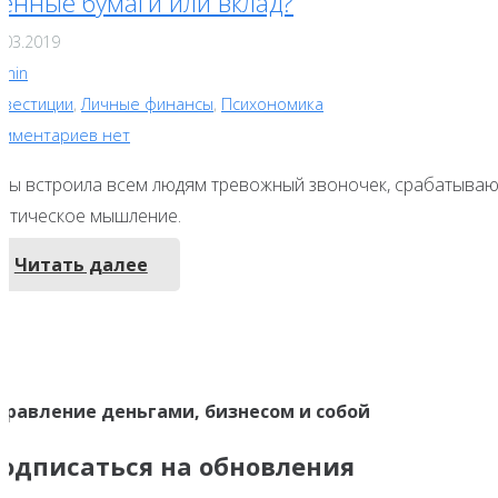
енные бумаги или вклад?
.03.2019
dmin
нвестиции
,
Личные финансы
,
Психономика
омментариев нет
 бы встроила всем людям тревожный звоночек, срабатывающ
ритическое мышление.
Читать далее
правление деньгами, бизнесом и собой
одписаться на обновления