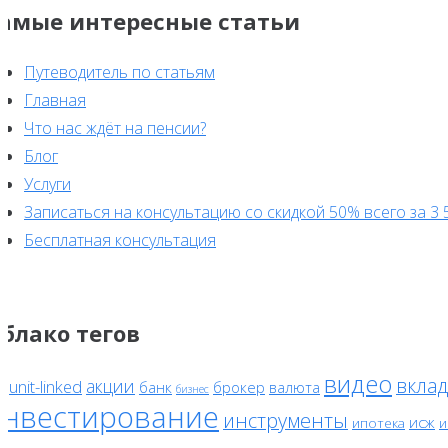
амые интересные статьи
Путеводитель по статьям
Главная
Что нас ждёт на пенсии?
Блог
Услуги
Записаться на консультацию со скидкой 50% всего за 3 
Бесплатная консультация
блако тегов
видео
вклад
акции
unit-linked
банк
брокер
валюта
F
бизнес
инвестирование
инструменты
исж
ипотека
и