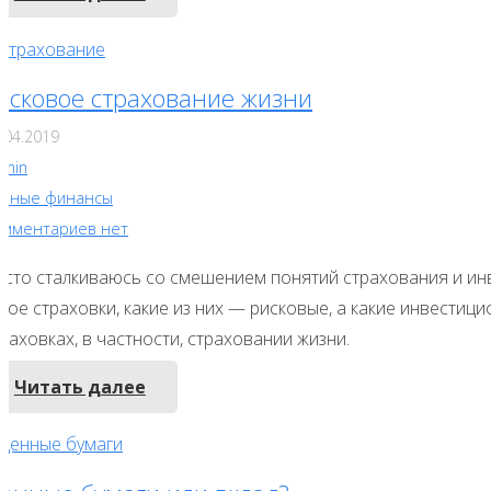
исковое страхование жизни
.04.2019
dmin
ичные финансы
омментариев нет
асто сталкиваюсь со смешением понятий страхования и инве
кое страховки, какие из них — рисковые, а какие инвестици
раховках, в частности, страховании жизни.
Читать далее