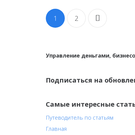
Навигация
1
2
по
записям
Управление деньгами, бизнес
Подписаться на обновле
Самые интересные стат
Путеводитель по статьям
Главная