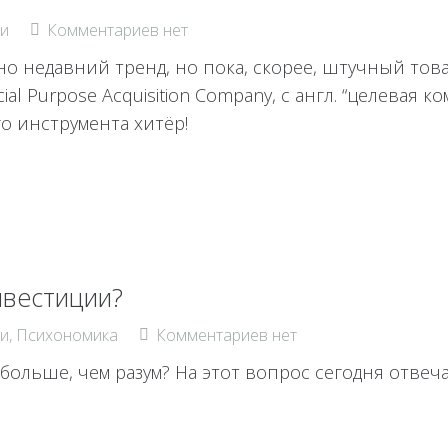
и
Комментариев нет
 недавний тренд, но пока, скорее, штучный това
l Purpose Acquisition Company, с англ. “целевая к
о инструмента хитёр!
нвестиции?
и
,
Психономика
Комментариев нет
 больше, чем разум? На этот вопрос сегодня отве