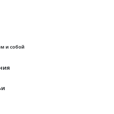
ом и собой
ния
ьи