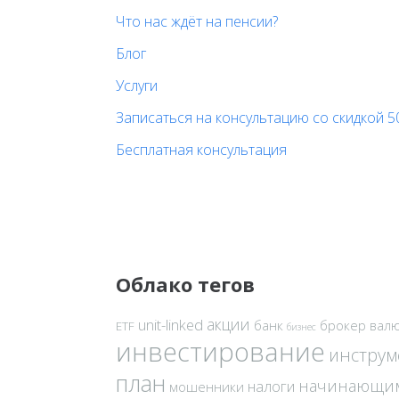
Что нас ждёт на пенсии?
Блог
Услуги
Записаться на консультацию со скидкой 5
Бесплатная консультация
Облако тегов
акции
unit-linked
банк
брокер
вал
ETF
бизнес
инвестирование
инстру
план
начинающи
налоги
мошенники