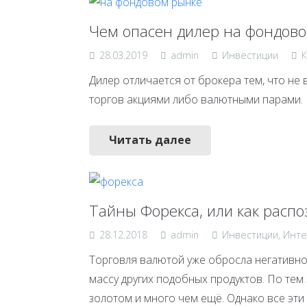
Чем опасен дилер на фондов
28.03.2019
admin
Инвестиции
К
Дилер отличается от брокера тем, что не
торгов акциями либо валютными парами. 
Читать далее
Тайны Форекса, или как расп
28.12.2018
admin
Инвестиции
,
Инте
Торговля валютой уже обросла негативно
массу других подобных продуктов. По тем
золотом и много чем ещё. Однако все эти