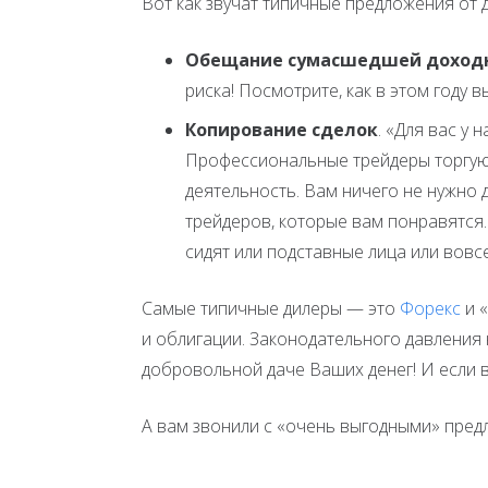
Вот как звучат типичные предложения от д
Обещание сумасшедшей доходно
риска! Посмотрите, как в этом году 
Копирование сделок
. «Для вас у 
Профессиональные трейдеры торгуют 
деятельность. Вам ничего не нужно 
трейдеров, которые вам понравятся.»
сидят или подставные лица или вовс
Самые типичные дилеры — это
Форекс
и «
и облигации. Законодательного давления 
добровольной даче Ваших денег! И если в
А вам звонили с «очень выгодными» пред