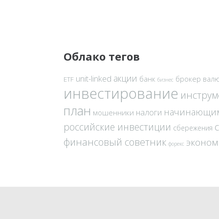
Облако тегов
акции
unit-linked
банк
брокер
вал
ETF
бизнес
инвестирование
инстру
план
начинающи
налоги
мошенники
российские инвестиции
сбережения
финансовый советник
эконом
форекс