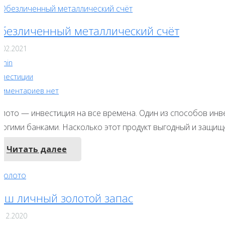
безличенный металлический счёт
.02.2021
dmin
нвестиции
омментариев нет
олото — инвестиция на все времена. Один из способов инв
ногими банками. Насколько этот продукт выгодный и защищ
Читать далее
аш личный золотой запас
.12.2020