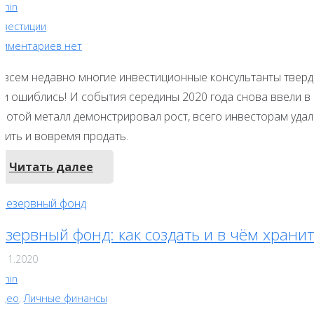
dmin
нвестиции
омментариев нет
овсем недавно многие инвестиционные консультанты тверди
ни ошиблись! И события середины 2020 года снова ввели в
олотой металл демонстрировал рост, всего инвесторам удал
пить и вовремя продать.
Читать далее
езервный фонд: как создать и в чём храни
.11.2020
dmin
идео
,
Личные финансы