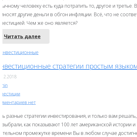
ычному человеку есть куда потратить то, другое и третье. 
риносят другие деньги в обгон инфляции. Всё, что не соот
нвестицией. Чем же оно является?
Читать далее
нвестиционные стратегии простым языко
.12.2018
dmin
нвестиции
омментариев нет
ть разные стратегии инвестирования, и только вам решать,
и выбрали, как показывают 100 лет американской истории и
лительном промежутке времени Вы в любом случае достигне