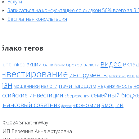
Услуги
Записаться на консультацию со скидкой 50% всего за 3 
Бесплатная консультация
блако тегов
видео
вклад
акции
unit-linked
банк
брокер
валюта
F
бизнес
инвестирование
инструменты
исж
ипотека
и
лан
начинающим
налоги
недвижимость
мошенники
нс
оссийские инвестиции
семейный бюдж
сбережения
инансовый советник
эмоции
экономия
форекс
©2024 SmartFinWay
ИП Березина Анна Артуровна