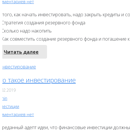
омментариев нет
 того, как начать инвестировать, надо закрыть кредиты и с
 Стратегия создания резервного фонда
 Сколько надо накопить
 Как совместить создание резервного фонда и погашение 
Читать далее
то такое инвестирование
.02.2019
dmin
нвестиции
омментариев нет
 преданный адепт идеи, что финансовые инвестиции должны