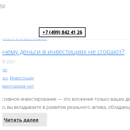
+7 (499) 842 41 26
очему деньги в инвестициях не сгорают?
.05.2021
dmin
идео
,
Инвестиции
омментариев нет
ассивное инвестирование — это вложение только ваших дене
ого, вы вкладываете в развитие реального актива, обладаю
Читать далее