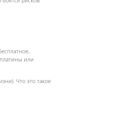
о боятся рисков
бесплатное,
 платины или
ни). Что это такое