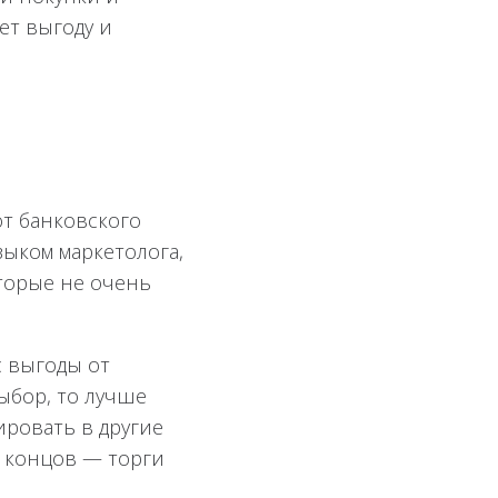
ет выгоду и
от банковского
зыком маркетолога,
торые не очень
с выгоды от
ыбор, то лучше
ировать в другие
е концов — торги