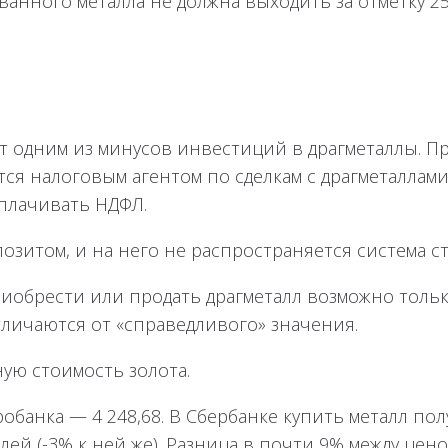
анного металла не должна выходить за отметку 250 
т одним из минусов инвестиций в драгметаллы. П
тся налоговым агентом по сделкам с драгметаллами
уплачивать НДФЛ.
позитом, и на него не распространяется система с
риобрести или продать драгметалл возможно тольк
тличаются от «справедливого» значения.
ую стоимость золота.
обанка — 4 248,68. В Сбербанке купить металл пол
ублей (-3% к ней же). Разница в почти 9% между цен