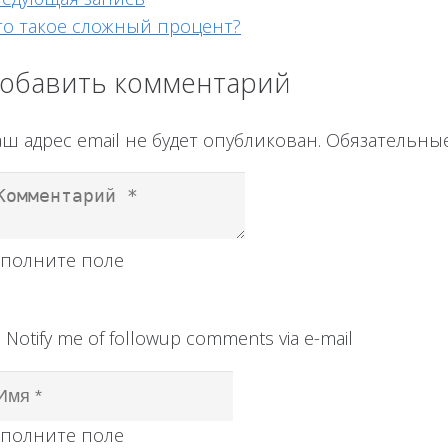
то такое сложный процент?
обавить комментарий
ш адрес email не будет опубликован.
Обязательны
аполните поле
Notify me of followup comments via e-mail
аполните поле