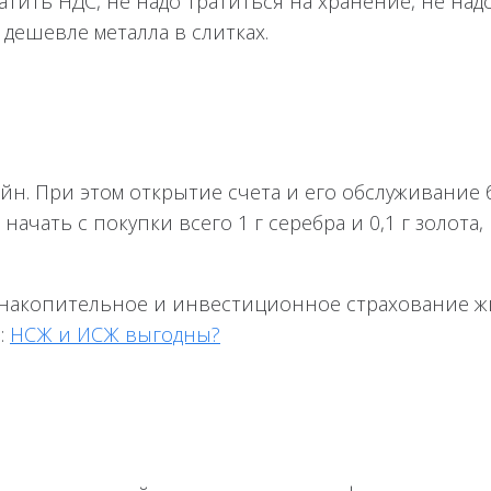
атить НДС, не надо тратиться на хранение, не над
дешевле металла в слитках.
н. При этом открытие счета и его обслуживание 
ать с покупки всего 1 г серебра и 0,1 г золота,
акопительное и инвестиционное страхование жиз
:
НСЖ и ИСЖ выгодны?