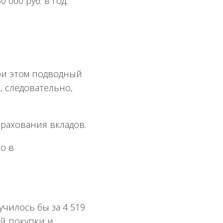
000 руб. в год.
ри этом подводный
, следовательно,
трахования вкладов.
о в
училось бы за 4 519
ой покупки и