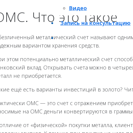
Видео
ОМС. Что это такое
Запись на консультацию
безличенный металлический счет называют одним 
адежным вариантом хранения средств.
ри этом потенциально металлический счет способ
нковский вклад. Открывать счета можно в четырех
талл не приобретается.
акие ещё есть варианты инвестиций в золото? Чи
актически ОМС — это счет с отражением приобретен
носимые на ОМС деньги конвертируются в граммы д
отличие от «физической» покупки металла, клиент