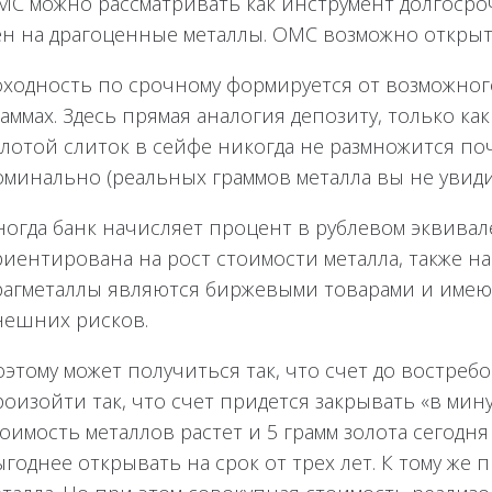
МС можно рассматривать как инструмент долгосро
ен на драгоценные металлы. ОМС возможно открыт
оходность по срочному формируется от возможного
аммах. Здесь прямая аналогия депозиту, только как 
лотой слиток в сейфе никогда не размножится поч
минально (реальных граммов металла вы не увидит
ногда банк начисляет процент в рублевом эквивал
риентирована на рост стоимости металла, также 
рагметаллы являются биржевыми товарами и имеют 
нешних рисков.
оэтому может получиться так, что счет до востре
оизойти так, что счет придется закрывать «в мину
оимость металлов растет и 5 грамм золота сегодня 
годнее открывать на срок от трех лет. К тому же