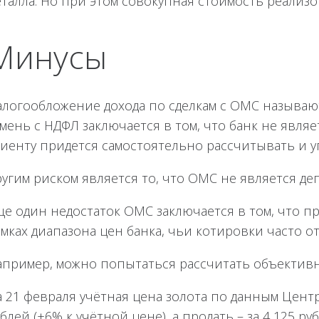
талла. Но при этом совокупная стоимость реализов
Минусы
алогообложение дохода по сделкам с ОМС называю
мень с НДФЛ заключается в том, что банк не являе
лиенту придется самостоятельно рассчитывать и 
угим риском является то, что ОМС не является де
ще один недостаток ОМС заключается в том, что п
мках диапазона цен банка, чьи котировки часто о
апример, можно попытаться рассчитать объективн
 21 февраля учётная цена золота по данным Центр
блей (+6% к учётной цене), а продать – за 4 125 р