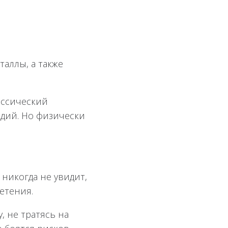
аллы, а также
ассический
адий. Но физически
никогда не увидит,
етения.
, не тратясь на