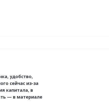
чка
,
удобство
,
ного
сейчас
из
-за
я капитала, в
вать — в материале