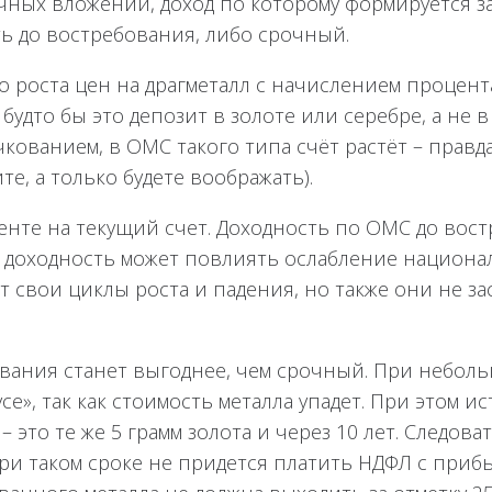
чных вложений, доход по которому формируется з
ь до востребования, либо срочный.
 роста цен на драгметалл с начислением процента
будто бы это депозит в золоте или серебре, а не в 
кованием, в ОМС такого типа счёт растёт – правда
е, а только будете воображать).
енте на текущий счет. Доходность по ОМС до вос
на доходность может повлиять ослабление национ
свои циклы роста и падения, но также они не за
бования станет выгоднее, чем срочный. При небол
се», так как стоимость металла упадет. При этом и
– это те же 5 грамм золота и через 10 лет. Следов
 при таком сроке не придется платить НДФЛ с при