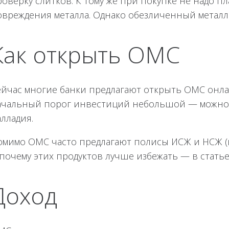
оверку слитков. К тому же при покупке не надо пл
овреждения металла. Однако обезличенный металл 
Как открыть ОМС
ейчас многие банки предлагают открыть ОМС онлай
ачальный порог инвестиций небольшой — можно нач
лладия.
омимо ОМС часто предлагают полисы ИСЖ и НСЖ (н
 почему этих продуктов лучше избежать — в статье
Доход