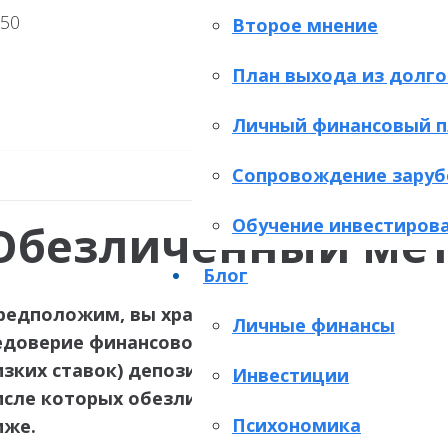
Второе мнение
План выхода из долго
Личный финансовый п
Сопровождение заруб
Обучение инвестиров
Обезличенный мет
Блог
редположим
,
вы
храните
деньги
в
банке
.
Объя
Личные финансы
едоверие
финансовому
рынку
,
личные
убежде
изких
ставок
)
депозита
, банки предлагают кл
Инвестиции
исле которых
обезличенный
металлический
с
Психономика
иже.