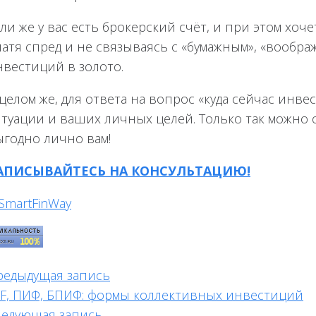
ли же у вас есть брокерский счёт, и при этом хо
атя спред и не связываясь с «бумажным», «вообра
нвестиций в золото.
 целом же, для ответа на вопрос «куда сейчас ин
туации и ваших личных целей. Только так можно о
ыгодно лично вам!
АПИСЫВАЙТЕСЬ НА КОНСУЛЬТАЦИЮ!
редыдущая запись
TF, ПИФ, БПИФ: формы коллективных инвестиций
ледующая запись