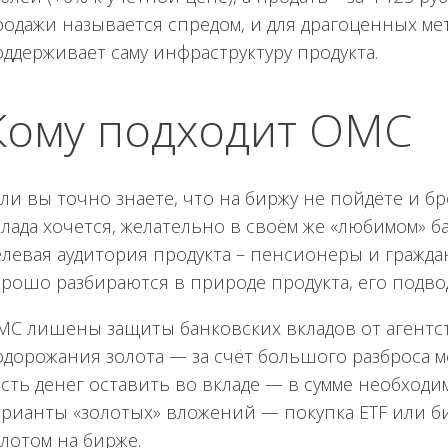
одажи называется спредом, и для драгоценных мета
ддерживает саму инфраструктуру продукта.
Кому подходит ОМС
ли вы точно знаете, что на биржу не пойдёте и бр
клада хочется, желательно в своём же «любимом» 
елевая аудитория продукта – пенсионеры и гражд
орошо разбираются в природе продукта, его подво
МС лишены защиты банковских вкладов от агентств
одорожания золота — за счёт большого разброса м
сть денег оставить во вкладе — в сумме необходи
арианты «золотых» вложений — покупка ETF или би
лотом на бирже.