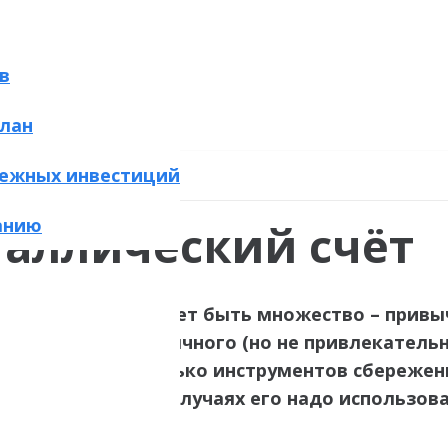
в
лан
ежных инвестиций
анию
аллический счёт
снений
этому
может
быть
множество
–
привы
ния
.
Помимо
привычного
(
но
не
привлекатель
иентам еще несколько инструментов сбережени
чет
(
ОМС
). В каких случаях его надо использо