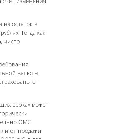
а счет изменения
 на остаток в
рублях. Тогда как
, чисто
требования
альной валюты.
страхованы от
ьших сроках может
сторически
ательно ОМС
были от продажи