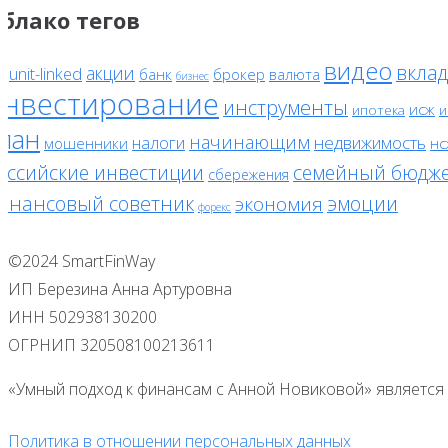
блако тегов
видео
вклад
акции
unit-linked
банк
брокер
валюта
F
бизнес
инвестирование
инструменты
исж
ипотека
и
лан
начинающим
налоги
недвижимость
мошенники
нс
оссийские инвестиции
семейный бюдж
сбережения
инансовый советник
эмоции
экономия
форекс
©2024 SmartFinWay
ИП Березина Анна Артуровна
ИНН 502938130200
ОГРНИП 320508100213611
«Умный подход к финансам с Анной Новиковой» является 
Политика в отношении персональных данных