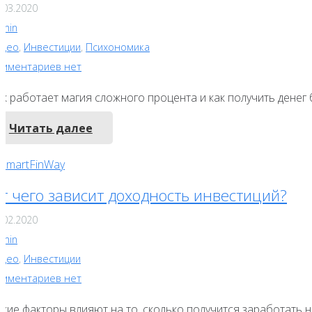
.03.2020
dmin
идео
,
Инвестиции
,
Психономика
омментариев нет
ак работает магия сложного процента и как получить денег
Читать далее
т чего зависит доходность инвестиций?
.02.2020
dmin
идео
,
Инвестиции
омментариев нет
кие факторы влияют на то, сколько получится заработать н