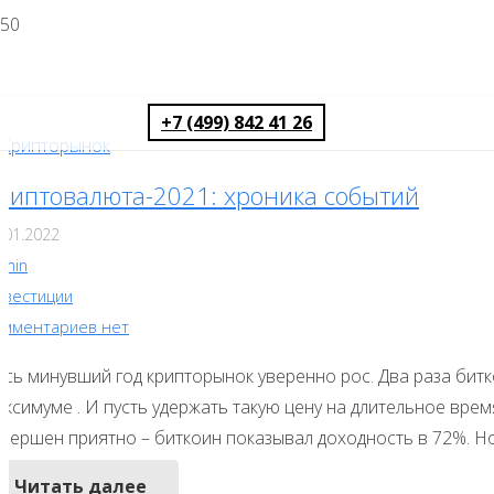
+7 (499) 842 41 26
риптовалюта-2021: хроника событий
.01.2022
dmin
нвестиции
омментариев нет
есь минувший год крипторынок уверенно рос. Два раза бит
ксимуме . И пусть удержать такую цену на длительное врем
авершен приятно – биткоин показывал доходность в 72%. Но
Читать далее