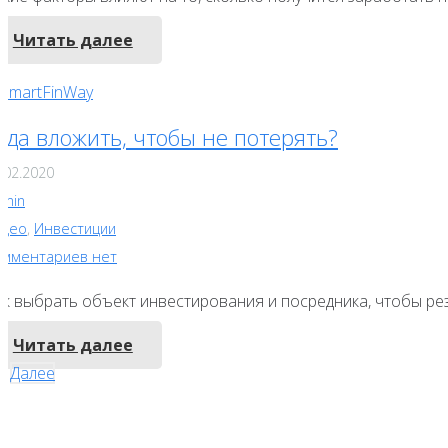
Читать далее
уда вложить, чтобы не потерять?
.02.2020
dmin
идео
,
Инвестиции
омментариев нет
ак выбрать объект инвестирования и посредника, чтобы ре
Читать далее
Навигация
2
Далее
по