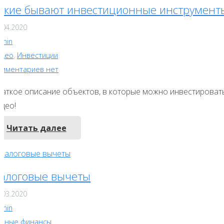
акие бывают инвестиционные инструмент
.04.2020
dmin
идео
,
Инвестиции
омментариев нет
раткое описание объектов, в которые можно инвестировать
део!
Читать далее
алоговые вычеты
.03.2020
dmin
ичные финансы