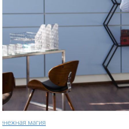
енежная магия