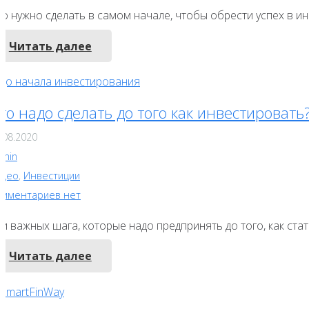
то нужно сделать в самом начале, чтобы обрести успех в и
Читать далее
то надо сделать до того как инвестировать
.08.2020
dmin
идео
,
Инвестиции
омментариев нет
и важных шага, которые надо предпринять до того, как ста
Читать далее