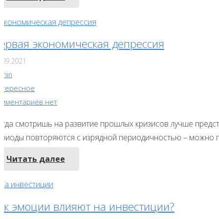
ервая экономическая депрессия
.09.2021
dmin
нтересное
омментариев нет
огда смотришь на развитие прошлых кризисов лучше предст
ериоды повторяются с изрядной периодичностью – можно п
Читать далее
ак эмоции влияют на инвестиции?