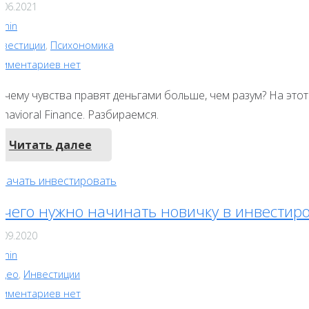
.06.2021
dmin
нвестиции
,
Психономика
омментариев нет
очему чувства правят деньгами больше, чем разум? На это
havioral Finance. Разбираемся.
Читать далее
 чего нужно начинать новичку в инвестир
.09.2020
dmin
идео
,
Инвестиции
омментариев нет