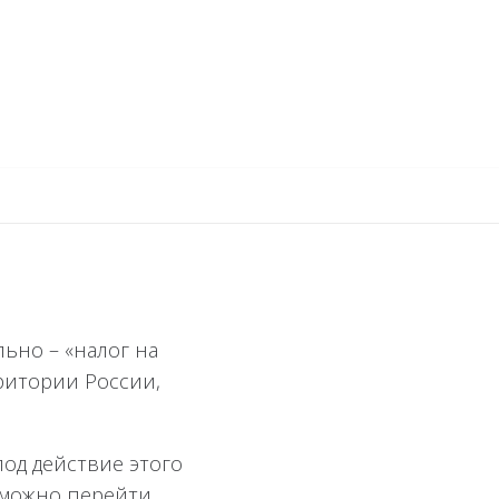
ьно – «налог на
рритории России,
под действие этого
Д можно перейти