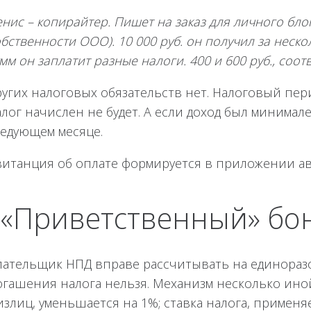
нис – копирайтер. Пишет на заказ для личного бло
бственности ООО). 10 000 руб. он получил за неско
мм он заплатит разные налоги. 400 и 600 руб., соот
угих налоговых обязательств нет. Налоговый перио
лог начислен не будет. А если доход был минимален
ледующем месяце.
витанция об оплате формируется в приложении ав
! «Приветственный» бо
лательщик НПД вправе рассчитывать на единоразов
огашения налога нельзя. Механизм несколько иной
злиц, уменьшается на 1%; ставка налога, применя