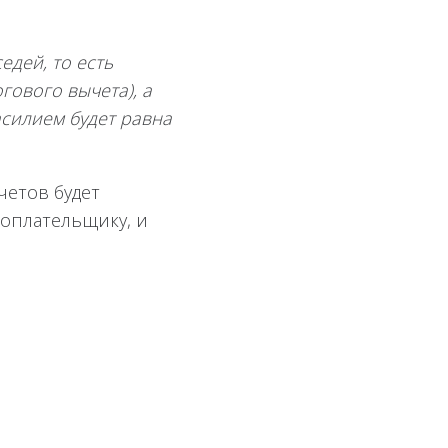
едей, то есть
гового вычета), а
асилием будет равна
четов будет
гоплательщику, и