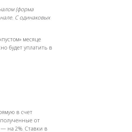
рналом (форма
рнале. С одинаковых
 «пустом» месяце
жно будет уплатить в
рямую в счет
, полученные от
 — на 2%. Ставки в