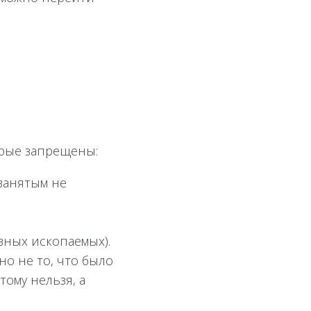
орые запрещены:
озанятым не
зных ископаемых).
но не то, что было
ому нельзя, а