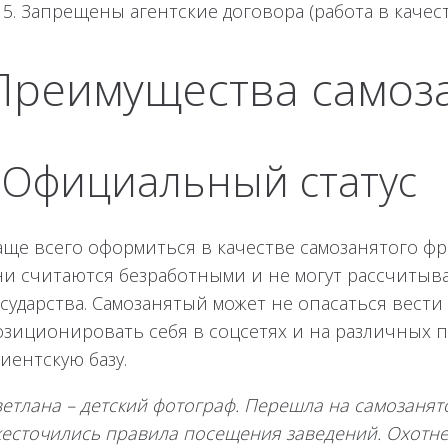
Запрещены агентские договора (работа в качес
Преимущества самоза
! Официальный статус
аще всего оформиться в качестве самозанятого ф
ни считаются безработными и не могут рассчитыва
сударства. Самозанятый может не опасаться вести
озиционировать себя в соцсетях и на различных 
иентскую базу.
етлана – детский фотограф. Перешла на самозанятос
жесточились правила посещения заведений. Охотн