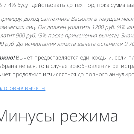
 и 4% будут действовать до тех пор, пока сумма вы
примеру, доход сантехника Василия в текущем месяц
зических лиц. Он должен уплатить 1200 руб. (4% как
латит 900 руб. (3% после применения вычета). Зна
0 руб. До исчерпания лимита вычета останется 9 70
ажно!
Вычет предоставляется единожды и, если пла
брана не вся, то в случае возобновления регистр
ычет продолжит исчисляться до полного аннулиро
алоговые вычеты
Минусы режима