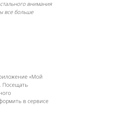
ристального внимания
ты все больше
 приложение «Мой
Ф. Посещать
ного
оформить в сервисе