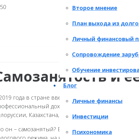
Второе мнение
План выхода из долго
Личный финансовый п
Сопровождение заруб
Обучение инвестиров
Самозанятость и е
Блог
 2019 года в стране введен экспериментальный нал
Личные финансы
офессиональный доход». Согласно законодательств
лоруссии, Казахстана, Киргизии и Армении.
Инвестиции
о он – самозанятый? Ему – уже есть 16 лет, он за
Психономика
логового режима, на него никто не работает, а е