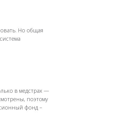
новать. Но общая
 система
лько в медстрах —
смотрены, поэтому
нсионный фонд –