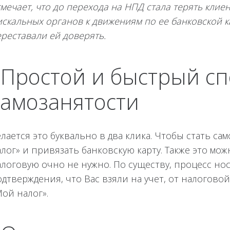
мечает, что до перехода на НПД стала терять клие
скальных органов к движениям по ее банковской к
реставали ей доверять.
! Простой и быстрый с
самозанятости
лается это буквально в два клика. Чтобы стать с
лог» и привязать банковскую карту. Также это мо
алоговую очно не нужно. По существу, процесс н
одтверждения, что Вас взяли на учет, от налогов
ой налог».