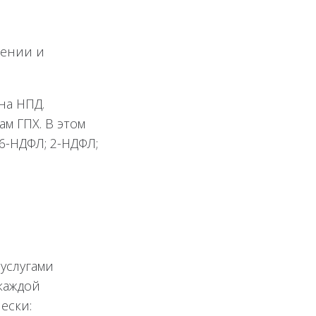
жении и
на НПД.
м ГПХ. В этом
6-НДФЛ; 2-НДФЛ;
 услугами
каждой
ески: