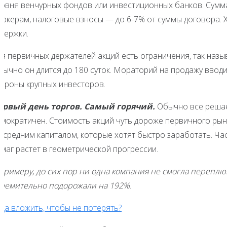
ровня венчурных фондов или инвестиционных банков. Сумм
рокерам, налоговые взносы — до 6-7% от суммы договора. 
держки.
ля первичных держателей акций есть ограничения, так наз
бычно он длится до 180 суток. Мораторий на продажу вводи
тороны крупных инвесторов.
ервый день торгов. Самый горячий.
Обычно все решае
емократичен. Стоимость акций чуть дороже первичного рынк
о средним капиталом, которые хотят быстро заработать. Ч
маг растет в геометрической прогрессии.
 примеру, до сих пор ни одна компания не смогла переплю
тремительно подорожали на 192%.
да вложить, чтобы не потерять?