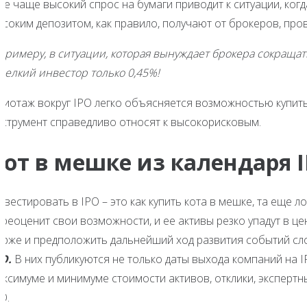
ще чаще высокий спрос на бумаги приводит к ситуации, ког
ысоким депозитом, как правило, получают от брокеров, про
 примеру, в ситуации, которая вынуждает брокера сокращат
 мелкий инвестор только 0,45%!
жиотаж вокруг IPO легко объясняется возможностью купить
нструмент справедливо относят к высокорисковым.
Кот в мешке из календаря
вестировать в IPO – это как купить кота в мешке, та еще л
реоценит свои возможности, и ее активы резко упадут в це
ирже и предположить дальнейший ход развития событий сл
PO
.
В них публикуются не только даты выхода компаний на I
аксимуме и минимуме стоимости активов, отклики, экспертн
O.