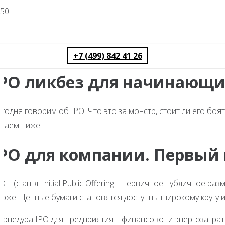
+7 (499) 842 41 26
IPO ликбез для начинающ
годня говорим об IPO. Что это за монстр, стоит ли его боя
итаем ниже.
IPO
для компании. Первый 
O – (с англ. Initial Public Offering – первичное публичное
ирже. Ценные бумаги становятся доступны широкому кругу 
оцедура IPO для предприятия – финансово- и энергозатратн