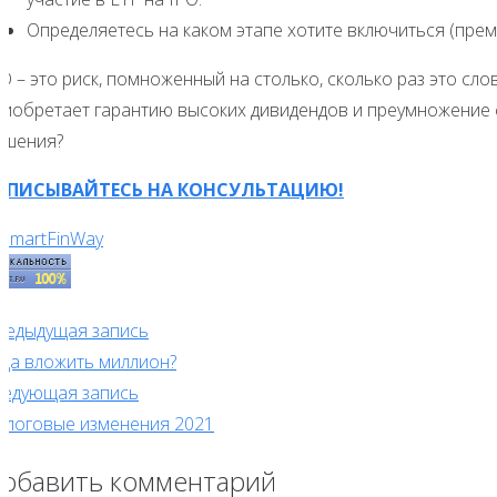
Определяетесь на каком этапе хотите включиться (прем
O – это риск, помноженный на столько, сколько раз это сло
риобретает гарантию высоких дивидендов и преумножение с
ешения?
АПИСЫВАЙТЕСЬ НА КОНСУЛЬТАЦИЮ!
редыдущая запись
уда вложить миллион?
ледующая запись
алоговые изменения 2021
обавить комментарий