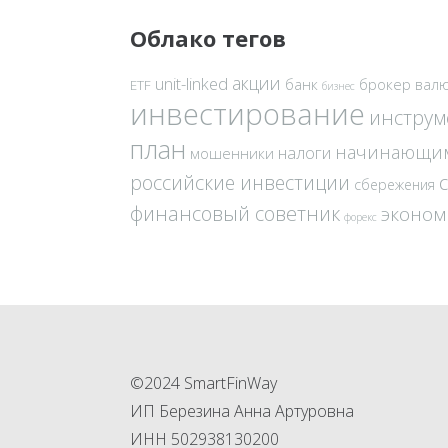
Облако тегов
акции
unit-linked
банк
брокер
вал
ETF
бизнес
инвестирование
инстру
план
начинающи
налоги
мошенники
российские инвестиции
сбережения
финансовый советник
эконом
форекс
©2024 SmartFinWay
ИП Березина Анна Артуровна
ИНН 502938130200