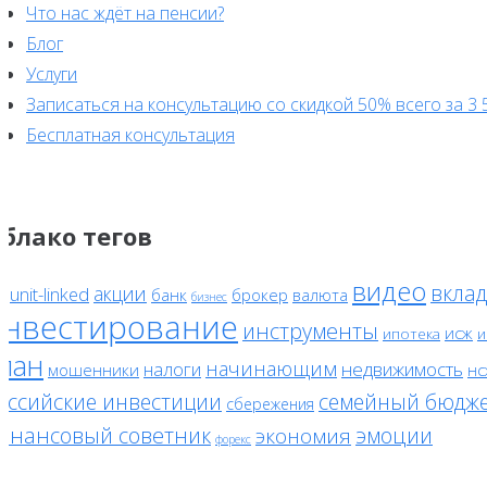
Что нас ждёт на пенсии?
Блог
Услуги
Записаться на консультацию со скидкой 50% всего за 3 
Бесплатная консультация
блако тегов
видео
вклад
акции
unit-linked
банк
брокер
валюта
F
бизнес
инвестирование
инструменты
исж
ипотека
и
лан
начинающим
налоги
недвижимость
мошенники
нс
оссийские инвестиции
семейный бюдж
сбережения
инансовый советник
эмоции
экономия
форекс