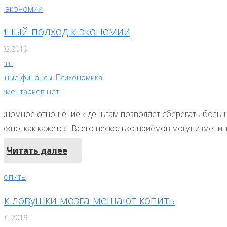
мный подход к экономии
.03.2019
dmin
ичные финансы
,
Психономика
омментариев нет
кономное отношение к деньгам позволяет сберегать больше!
ожно, как кажется. Всего несколько приёмов могут изменит
Читать далее
ак ловушки мозга мешают копить
.01.2019