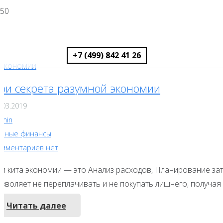
+7 (499) 842 41 26
ри секрета разумной экономии
.03.2019
dmin
ичные финансы
омментариев нет
ри кита экономии — это Анализ расходов, Планирование за
озволяет не переплачивать и не покупать лишнего, получая
Читать далее