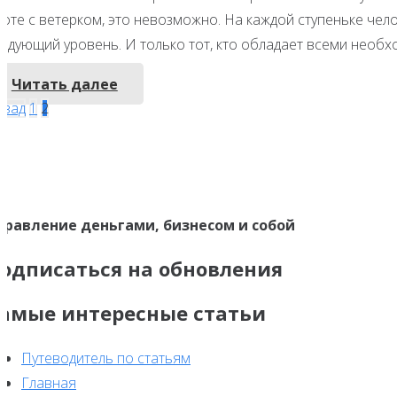
ифте с ветерком, это невозможно. На каждой ступеньке чел
ледующий уровень. И только тот, кто обладает всеми необ
Читать далее
Навигация
азад
1
2
по
записям
правление деньгами, бизнесом и собой
одписаться на обновления
амые интересные статьи
Путеводитель по статьям
Главная