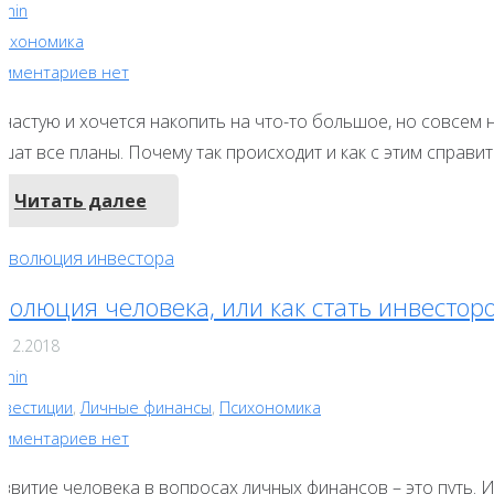
dmin
сихономика
омментариев нет
ачастую и хочется накопить на что-то большое, но совсем 
шат все планы. Почему так происходит и как с этим справи
Читать далее
волюция человека, или как стать инвестор
.12.2018
dmin
нвестиции
,
Личные финансы
,
Психономика
омментариев нет
азвитие человека в вопросах личных финансов – это путь. 