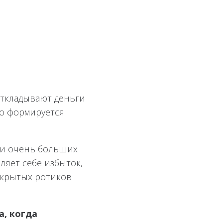
Откладывают деньги
но формируется
при очень больших
ляет себе избыток,
аскрытых ротиков
а, когда