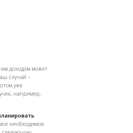
тим доходом может
ваш случай –
отом уже
чек, например,
 планировать
мое необходимое.
 в следующую