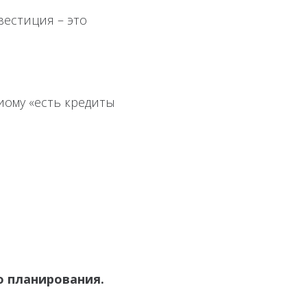
вестиция – это
сиому «есть кредиты
о планирования.