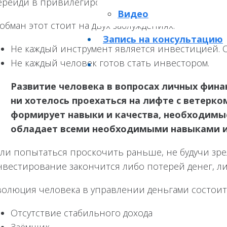
рейди в привилегированный класс – быстро и легк
Видео
обман этот стоит на двух заблуждениях.
Запись на консультацию
Не каждый инструмент является инвестицией. О 
Не каждый человек готов стать инвестором.
Развитие человека в вопросах личных финан
ни хотелось проехаться на лифте с ветерко
формирует навыки и качества, необходимые
обладает всеми необходимыми навыками и 
сли попытаться проскочить раньше, не будучи зре
нвестирование закончится либо потерей денег, л
волюция человека в управлении деньгами состоит
Отсутствие стабильного дохода