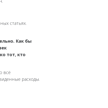
н.
ных статьях.
ельно. Как бы
век
ко тот, кто
о всё
виденные расходы.