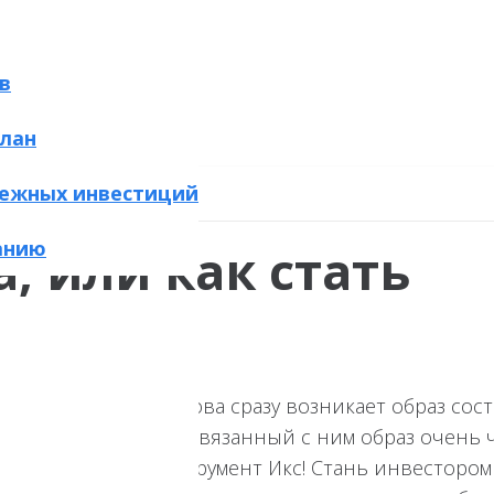
в
лан
ежных инвестиций
анию
, или как стать
 При звуке этого слова сразу возникает образ сос
 что и само слово, и связанный с ним образ очень
Вложи деньги в инструмент Икс! Стань инвестором 