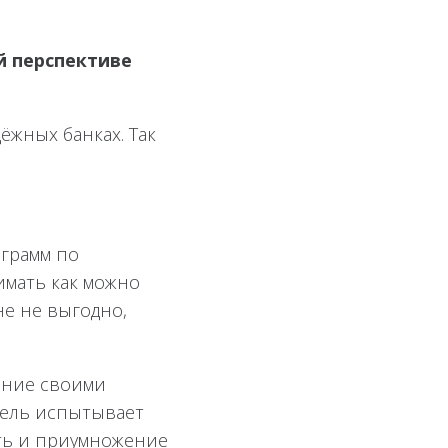
й перспективе
ёжных банках. Так
ограмм по
имать как можно
не не выгодно,
жение своими
ель испытывает
сть и приумножение