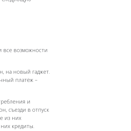
 и все возможности
н, на новый гаджет.
ячный платёж –
.
требления и
н, съезди в отпуск
е из них
 них кредиты.