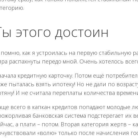
атегорию.
Ты этого достоин
помню, как я устроилась на первую стабильную ра
ра распахнуты передо мной. Очень хотелось всего 
ачала кредитную карточку. Потом ещё потребитель
же пыталась взять ипотеку! Но не дали по возраст
тяну! И не считала переплаты количества времени
аще всего в капкан кредитов попадают молодые лю
ожорливая банковская система подстерегает их ве
йчас, а плати – потом. Вторая категория жертв – 
очувствовали «волю» только после начисления гос