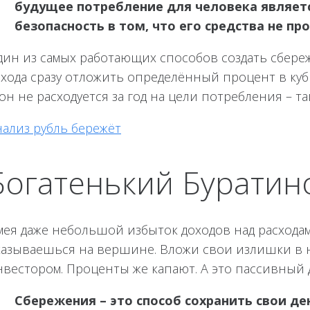
будущее потребление для человека являетс
безопасность в том, что его средства не пр
дин из самых работающих способов создать сбереж
охода сразу отложить определённый процент в кубы
он не расходуется за год на цели потребления – т
нализ рубль бережёт
Богатенький Буратин
мея даже небольшой избыток доходов над расходам
казываешься на вершине. Вложи свои излишки в н
вестором. Проценты же капают. А это пассивный до
Сбережения – это способ сохранить свои де