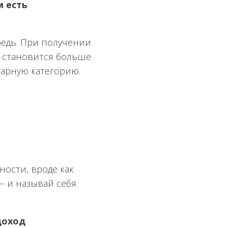
м есть
редь. При получении
» становится больше
варную категорию.
ности, вроде как
– и называй себя
доход