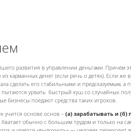
лем
йшего развития в управлении деньгами. Причём э
из карманных денег (если речь о детях). Если же 
ла сделать его стабильными и предсказуемым, а п
 пытаются урвать быстрый куш со случайных полу
ые бизнесы поедают средства таких игроков.
ек учится основе основ –
(а) зарабатывать и (б)
Хватает обычно с большим трудом и только на са
поток и удаётся «выдохнуть» — человек переходит