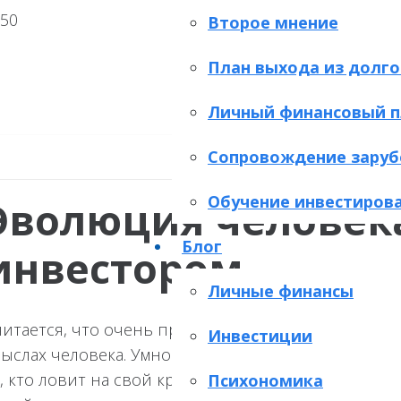
Второе мнение
План выхода из долго
Личный финансовый п
Сопровождение заруб
Обучение инвестиров
Эволюция человека
Блог
инвестором
Личные финансы
итается, что очень престижно – быть инвестором.
Инвестиции
ыслах человека. Умного, богатого, успешного. Так
, кто ловит на свой крючок доверчивых граждан. 
Психономика