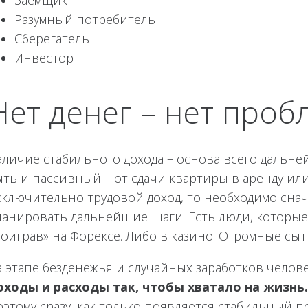
Заёмщик
Разумный потребитель
Сберегатель
Инвестор
Нет денег – нет проб
аличие стабильного дохода – основа всего дальне
ть и пассивный – от сдачи квартиры в аренду или 
сключительно трудовой доход, то необходимо снача
ланировать дальнейшие шаги. Есть люди, которые
поиграв» на Форексе. Либо в казино. Огромные сыт
а этапе безденежья и случайных заработков челов
оходы и расходы так, чтобы хватало на жизнь.
оэтому сразу, как только появляется стабильный 