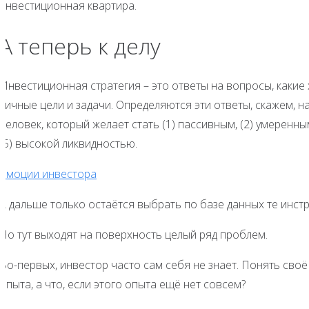
инвестиционная квартира.
А теперь к делу
Инвестиционная стратегия – это ответы на вопросы, какие
личные цели и задачи. Определяются эти ответы, скажем, н
человек, который желает стать (1) пассивным, (2) умеренн
(5) высокой ликвидностью.
Эмоции инвестора
А дальше только остаётся выбрать по базе данных те инстр
Но тут выходят на поверхность целый ряд проблем.
Во-первых, инвестор часто сам себя не знает. Понять сво
опыта, а что, если этого опыта ещё нет совсем?