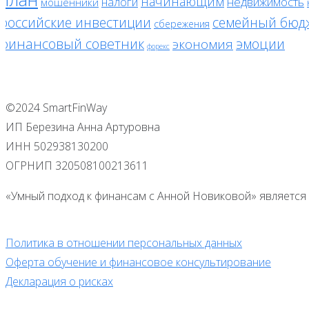
начинающим
налоги
недвижимость
мошенники
российские инвестиции
семейный бюд
сбережения
финансовый советник
эмоции
экономия
форекс
©2024 SmartFinWay
ИП Березина Анна Артуровна
ИНН 502938130200
ОГРНИП 320508100213611
«Умный подход к финансам с Анной Новиковой» является 
Политика в отношении персональных данных
Оферта обучение и финансовое консультирование
Декларация о рисках