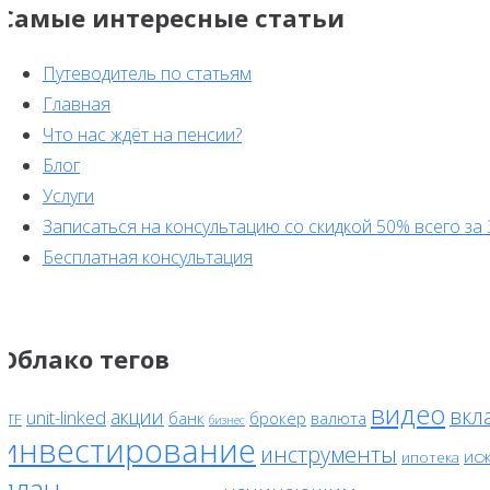
Самые интересные статьи
Путеводитель по статьям
Главная
Что нас ждёт на пенсии?
Блог
Услуги
Записаться на консультацию со скидкой 50% всего за 
Бесплатная консультация
Облако тегов
видео
вкл
акции
unit-linked
банк
брокер
валюта
ETF
бизнес
инвестирование
инструменты
ис
ипотека
план