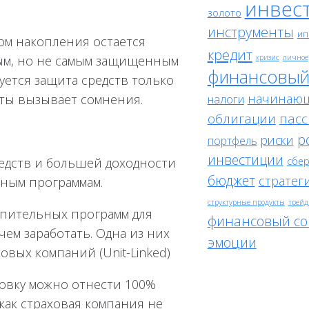
инвес
золото
инструменты
ип
ом накопления остается
кредит
кризис
личное
тым, но не самым защищенным
финансовый
ется защита средств только
начинаю
налоги
щиты вызывает сомнения.
облигации
пасс
р
риски
портфель
инвестиции
сбе
едств и большей доходности
бюджет
стратег
ным программам.
структурные продукты
трейд
опительных программ для
финансовый со
чем заработать. Одна из них
эмоции
вых компаний (Unit-Linked)
овку можно отнести 100%
как страховая компания не