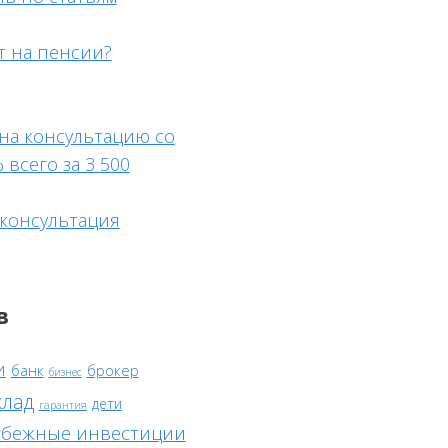
т на пенсии?
на консультацию со
 всего за 3 500
 консультация
в
и
банк
брокер
бизнес
клад
дети
гарантия
убежные инвестиции