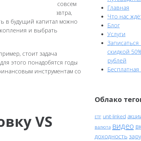
рное по сути, но не совсем
Главная
 обеспечить доход завтра,
Что нас ждё
ть в будущий капитал можно
Блог
акопления и выбрать
Услуги
Записаться 
скидкой 50%
ример, стоит задача
рублей
для этого понадобятся годы
Бесплатная
 финансовым инструментам со
Облако тего
з
овку
VS
акци
unit-linked
ETF
видео
в
валюта
доходность
зар