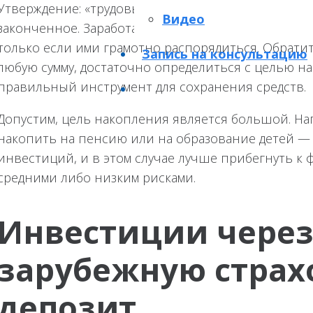
Утверждение: «трудовые деньги – век кормят» — ве
Видео
законченное. Заработанные сегодня деньги смогут
только если ими грамотно распорядиться. Обрати
Запись на консультацию
любую сумму, достаточно определиться с целью н
правильный инструмент для сохранения средств.
Допустим, цель накопления является большой. Нап
накопить на пенсию или на образование детей — 
инвестиций, и в этом случае лучше прибегнуть к
средними либо низким рисками.
Инвестиции чере
зарубежную страх
депозит