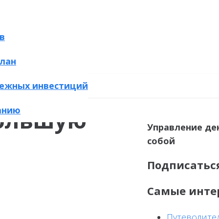
в
лан
ежных инвестиций
анию
большую
Управление де
собой
Подписатьс
Самые инте
Путеводител