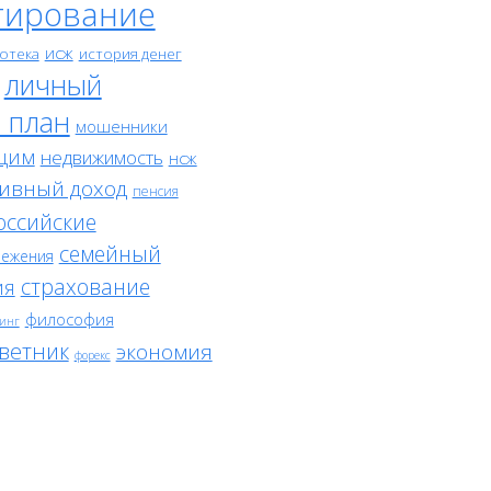
тирование
исж
отека
история денег
личный
 план
мошенники
щим
недвижимость
нсж
ивный доход
пенсия
оссийские
семейный
режения
страхование
ия
философия
инг
ветник
экономия
форекс