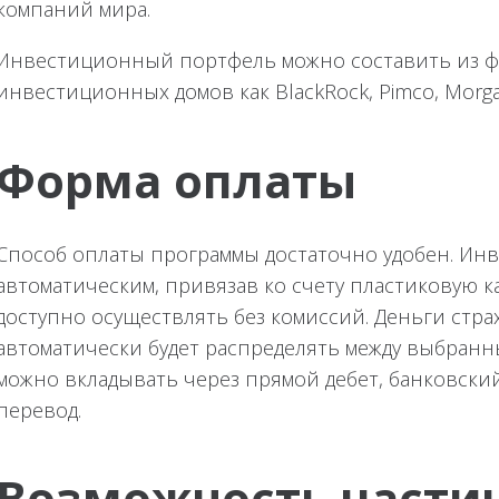
компаний мира.
Инвестиционный портфель можно составить из ф
инвестиционных домов как BlackRock, Pimco, Morgan 
Форма оплаты
Способ оплаты программы достаточно удобен. Ин
автоматическим, привязав ко счету пластиковую к
доступно осуществлять без комиссий. Деньги стр
автоматически будет распределять между выбранн
можно вкладывать через прямой дебет, банковски
перевод.
Возможность части