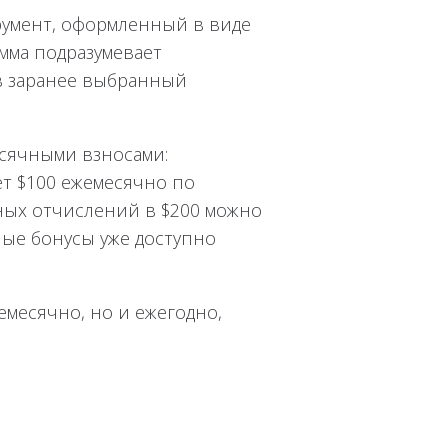
румент, оформленный в виде
мма подразумевает
в заранее выбранный
есячными взносами:
т $100 ежемесячно по
чных отчислений в $200 можно
ные бонусы уже доступно
емесячно, но и ежегодно,