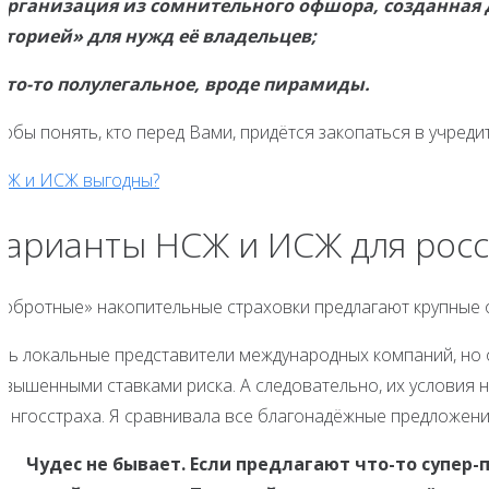
 Организация из сомнительного офшора, созданная 
сторией» для нужд её владельцев;
 Что-то полулегальное, вроде пирамиды.
обы понять, кто перед Вами, придётся закопаться в учреди
СЖ и ИСЖ выгодны?
Варианты НСЖ и ИСЖ для рос
Добротные» накопительные страховки предлагают крупные 
сть локальные представители международных компаний, но 
овышенными ставками риска. А следовательно, их условия 
 Ингосстраха. Я сравнивала все благонадёжные предложени
Чудес не бывает. Если предлагают что-то супер-п