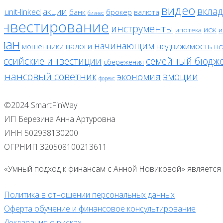
видео
вклад
акции
unit-linked
банк
брокер
валюта
F
бизнес
инвестирование
инструменты
исж
ипотека
и
лан
начинающим
налоги
недвижимость
мошенники
нс
оссийские инвестиции
семейный бюдж
сбережения
инансовый советник
эмоции
экономия
форекс
©2024 SmartFinWay
ИП Березина Анна Артуровна
ИНН 502938130200
ОГРНИП 320508100213611
«Умный подход к финансам с Анной Новиковой» является 
Политика в отношении персональных данных
Оферта обучение и финансовое консультирование
Декларация о рисках