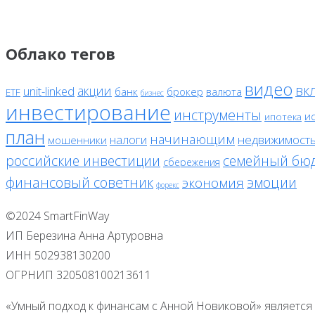
Облако тегов
видео
вк
акции
unit-linked
банк
брокер
валюта
ETF
бизнес
инвестирование
инструменты
и
ипотека
план
начинающим
налоги
недвижимост
мошенники
российские инвестиции
семейный бю
сбережения
финансовый советник
эмоции
экономия
форекс
©2024 SmartFinWay
ИП Березина Анна Артуровна
ИНН 502938130200
ОГРНИП 320508100213611
«Умный подход к финансам с Анной Новиковой» является 