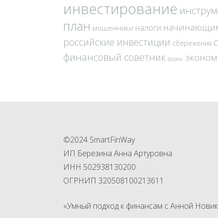
инвестирование
инстру
план
начинающи
налоги
мошенники
российские инвестиции
сбережения
финансовый советник
эконом
форекс
©2024 SmartFinWay
ИП Березина Анна Артуровна
ИНН 502938130200
ОГРНИП 320508100213611
«Умный подход к финансам с Анной Новик