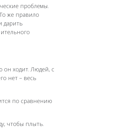
ические проблемы.
 То же правило
и дарить
длительного
 он ходит. Людей, с
го нет – весь
чится по сравнению
ду, чтобы плыть.