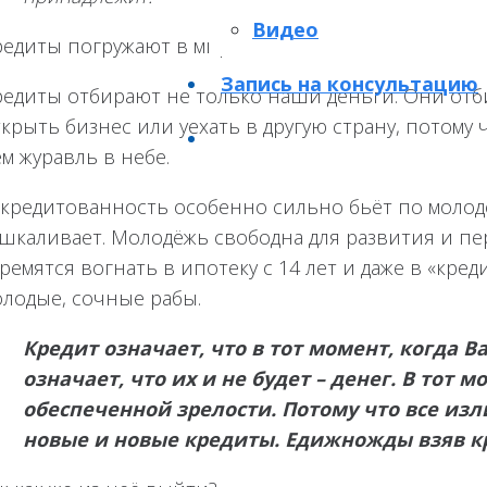
Видео
редиты погружают в мир иллюзий и несбывшихся 
Запись на консультацию
редиты отбирают не только наши деньги. Они отб
крыть бизнес или уехать в другую страну, потому ч
м журавль в небе.
акредитованность особенно сильно бьёт по молод
шкаливает. Молодёжь свободна для развития и пер
ремятся вогнать в ипотеку с 14 лет и даже в «кр
олодые, сочные рабы.
Кредит означает, что в тот момент, когда В
означает, что их и не будет – денег. В тот 
обеспеченной зрелости. Потому что все изл
новые и новые кредиты. Едижножды взяв кр