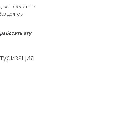
, без кредитов?
без долгов –
работать эту
ктуризация