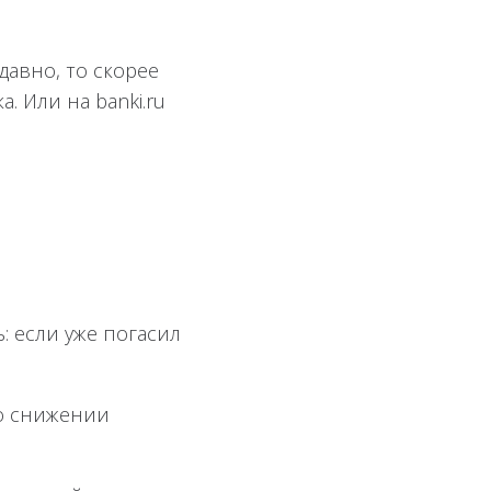
давно, то скорее
. Или на banki.ru
: если уже погасил
 о снижении