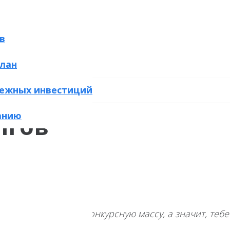
в
лан
ежных инвестиций
анию
лгов
чего, оно пойдёт в конкурсную массу, а значит, теб