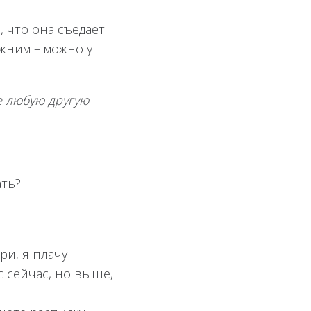
, что она съедает
жним – можно у
е любую другую
ать?
ри, я плачу
с сейчас, но выше,