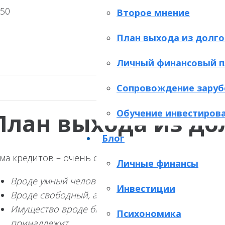
Второе мнение
План выхода из долго
Личный финансовый п
Сопровождение заруб
Обучение инвестиров
План выхода из до
Блог
ма кредитов – очень обидная.
Личные финансы
Вроде умный человек, а весь в кредитах.
Инвестиции
Вроде свободный, а на самом деле – раб банка.
Имущество вроде бы твоё, но по факту – случись 
Психономика
принадлежит.