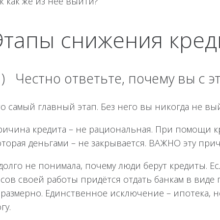
к как же из неё выйти?
Этапы снижения кред
1) Честно ответьте, почему вы с 
о самый главный этап. Без него вы никогда не вы
ричина кредита – не рациональная. При помощи кр
оторая деньгами – не закрывается. ВАЖНО эту при
долго не понимала, почему люди берут кредиты. Ес
асов своей работы придётся отдать банкам в виде
размерно. Единственное исключение – ипотека, но
гу.