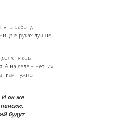
нять работу,
ница в руках лучше,
т должников
А на деле – нет: их
Банкам нужны
 И он же
 пенсии,
ий будут