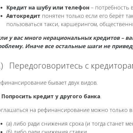
Кредит на шубу или телефон
– потребность в
Автокредит
понятен только если его берёт так
пользоваться такси, каршерингом, общественн
сли у вас много нерациональных кредитов – ва
роблему. Иначе все остальные шаги не привед
2) Передоговоритесь с кредитора
ефинансирование бывает двух видов.
—
Попросить кредит у другого банка
.
оглашаться на рефинансирование можно только в д
(а) либо ради снижения срока (и тогда станет м
(б) либо ради снижения ставки.