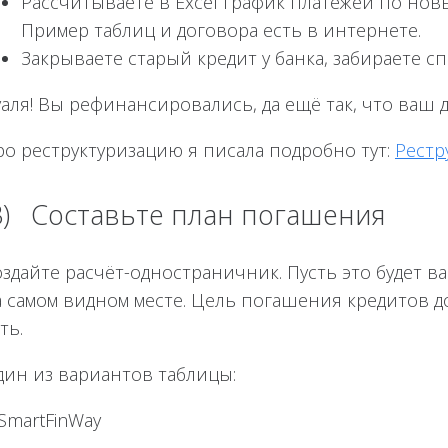
Рассчитываете в Excel график платежей по нов
Пример таблиц и договора есть в интернете.
Закрываете старый кредит у банка, забираете с
уаля! Вы рефинансировались, да ещё так, что ваш
ро реструктуризацию я писала подробно тут:
Рестр
3) Составьте план погашения
оздайте расчёт-одностраничник. Пусть это будет 
а самом видном месте. Цель погашения кредитов д
ть.
дин из вариантов таблицы: