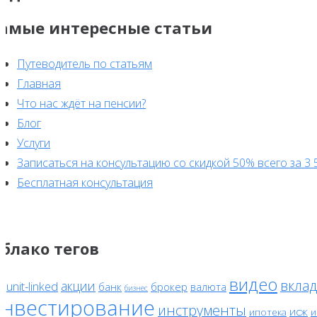
амые интересные статьи
Путеводитель по статьям
Главная
Что нас ждёт на пенсии?
Блог
Услуги
Записаться на консультацию со скидкой 50% всего за 3 
Бесплатная консультация
блако тегов
видео
вклад
акции
unit-linked
банк
брокер
валюта
F
бизнес
инвестирование
инструменты
исж
ипотека
и