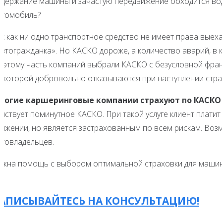
одержание машины и зачастую передвижение обходится води
втомобиль?
ак как ни одно транспортное средство не имеет права выех
автогражданка». Но КАСКО дороже, а количество аварий, в
оэтому часть компаний выбрали КАСКО с безусловной франш
т которой добровольно отказываются при наступлении стра
ногие каршеринговые компании страхуют по КАСКО т
ействует поминутное КАСКО. При такой услуге клиент плати
вижении, но является застрахованным по всем рискам. Воз
втовладельцев.
ужна помощь с выбором оптимальной страховки для маши
АПИСЫВАЙТЕСЬ НА КОНСУЛЬТАЦИЮ!