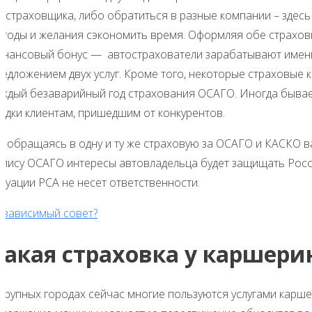
е страховщика, либо обратиться в разные компании – здес
ыгоды и желания сэкономить время. Оформляя обе страховки
инансовый бонус — автострахователи зарабатывают именн
редложением двух услуг. Кроме того, некоторые страховые 
аждый безаварийный год страхования ОСАГО. Иногда бывае
кидки клиентам, пришедшим от конкурентов.
о обращаясь в одну и ту же страховую за ОСАГО и КАСКО в
олису ОСАГО интересы автовладельца будет защищать Росс
туации РСА не несет ответственности.
езависимый совет?
Какая страховка у каршери
крупных городах сейчас многие пользуются услугами каршери