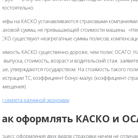
амостоятельно.
арифы на КАСКО устанавливаются страховыми компаниями.
траховой суммы, не превышающей стоимости машины. «Неве
АСКО существуют неагрегатные суммы полисов, компенсации
тоимость КАСКО существенно дороже, чем полис ОСАГО. На
д выпуска, стоимость, возраст и водительский стаж заявит
ше, утверждаются государством. На стоимость такого полис
егистрации ТС, коэффициент бонус-малус (коэффициент стра
озмещения).
ри секрета разумной экономии
Как оформлять КАСКО и О
роцесс оформления двух видов страховки ничем не отличае