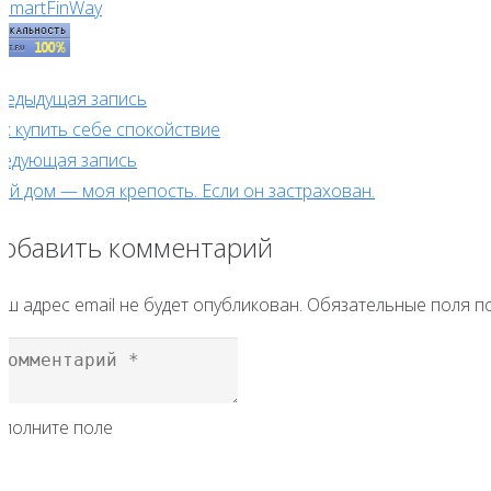
редыдущая запись
ак купить себе спокойствие
ледующая запись
ой дом — моя крепость. Если он застрахован.
обавить комментарий
ш адрес email не будет опубликован.
Обязательные поля 
аполните поле