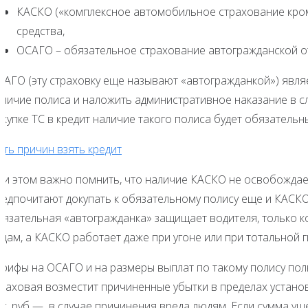
КАСКО («комплексное автомобильное страхование кром
средства,
ОСАГО – обязательное страхование автогражданской о
САГО (эту страховку еще называют «автогражданкой») явл
аличие полиса и наложить административное наказание в сл
купке ТС в кредит наличие такого полиса будет обязательн
ять причин взять кредит
ри этом важно помнить, что наличие КАСКО не освобождает
редпочитают докупать к обязательному полису еще и КАСК
бязательная «автогражданка» защищает водителя, только к
цам, а КАСКО работает даже при угоне или при тотальной г
арифы на ОСАГО и на размеры выплат по такому полису пол
траховая возместит причиненные убытки в пределах установ
ыс. руб — в случае причинения вреда людям. Если сумма у