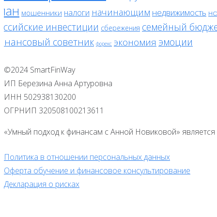
лан
начинающим
налоги
недвижимость
мошенники
нс
оссийские инвестиции
семейный бюдж
сбережения
инансовый советник
эмоции
экономия
форекс
©2024 SmartFinWay
ИП Березина Анна Артуровна
ИНН 502938130200
ОГРНИП 320508100213611
«Умный подход к финансам с Анной Новиковой» является 
Политика в отношении персональных данных
Оферта обучение и финансовое консультирование
Декларация о рисках