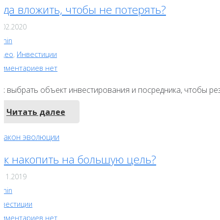
уда вложить, чтобы не потерять?
.02.2020
dmin
идео
,
Инвестиции
омментариев нет
ак выбрать объект инвестирования и посредника, чтобы ре
Читать далее
ак накопить на большую цель?
.11.2019
dmin
нвестиции
омментариев нет