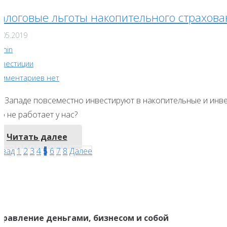
алоговые льготы накопительного страхов
.05.2019
dmin
нвестиции
омментариев нет
 Западе повсеместно инвестируют в накопительные и инвест
о не работает у нас?
Читать далее
Навигация
азад
1
2
3
4
5
6
7
8
Далее
по
записям
правление деньгами, бизнесом и собой