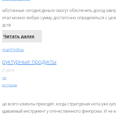
аработанные сегодня деньги смогут обеспечить доход завтр
апитал можно любую сумму, достаточно определиться с цел
редств.
Читать далее
труктурные продукты
.07.2019
dmin
нвестиции
омментарий
ще всего клиенты приходят, когда структурная нота уже куп
одаваемый инструмент у отечественного финпрома. И не муд