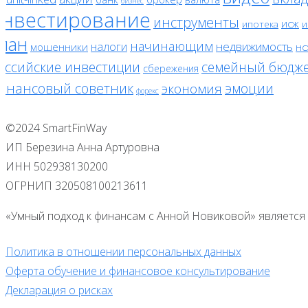
бизнес
инвестирование
инструменты
исж
ипотека
и
лан
начинающим
налоги
недвижимость
мошенники
нс
оссийские инвестиции
семейный бюдж
сбережения
инансовый советник
эмоции
экономия
форекс
©2024 SmartFinWay
ИП Березина Анна Артуровна
ИНН 502938130200
ОГРНИП 320508100213611
«Умный подход к финансам с Анной Новиковой» является 
Политика в отношении персональных данных
Оферта обучение и финансовое консультирование
Декларация о рисках