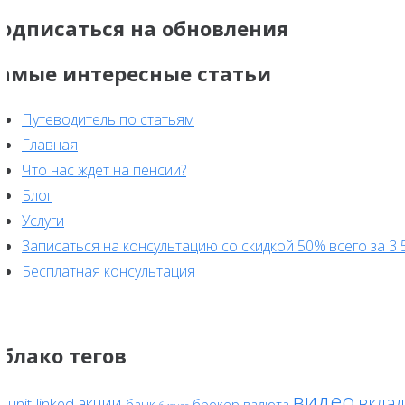
одписаться на обновления
амые интересные статьи
Путеводитель по статьям
Главная
Что нас ждёт на пенсии?
Блог
Услуги
Записаться на консультацию со скидкой 50% всего за 3 
Бесплатная консультация
блако тегов
видео
вклад
акции
unit-linked
банк
брокер
валюта
F