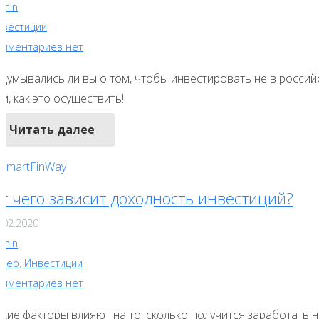
dmin
нвестиции
омментариев нет
адумывались ли вы о том, чтобы инвестировать не в россий
м, как это осуществить!
Читать далее
т чего зависит доходность инвестиций?
.02.2020
dmin
идео
,
Инвестиции
омментариев нет
кие факторы влияют на то, сколько получится заработать н