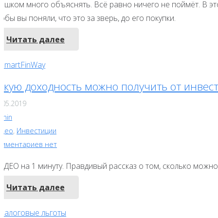
ишком много объяснять. Всё равно ничего не поймёт. В это
обы вы поняли, что это за зверь, до его покупки.
Читать далее
акую доходность можно получить от инвес
.05.2019
dmin
идео
,
Инвестиции
омментариев нет
ИДЕО на 1 минуту. Правдивый рассказ о том, сколько можн
Читать далее