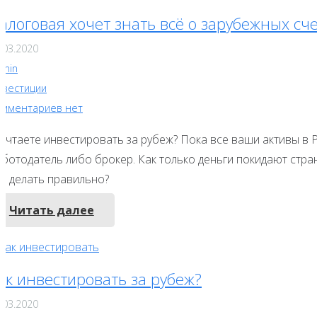
алоговая хочет знать всё о зарубежных сч
.03.2020
dmin
нвестиции
омментариев нет
ечтаете инвестировать за рубеж? Пока все ваши активы в 
ботодатель либо брокер. Как только деньги покидают стран
то делать правильно?
Читать далее
ак инвестировать за рубеж?
.03.2020