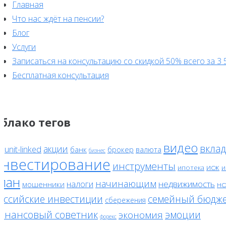
Главная
Что нас ждёт на пенсии?
Блог
Услуги
Записаться на консультацию со скидкой 50% всего за 3 
Бесплатная консультация
блако тегов
видео
вклад
акции
unit-linked
банк
брокер
валюта
F
бизнес
инвестирование
инструменты
исж
ипотека
и
лан
начинающим
налоги
недвижимость
мошенники
нс
оссийские инвестиции
семейный бюдж
сбережения
инансовый советник
эмоции
экономия
форекс