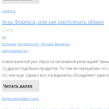
айны Форекса, или как распознать обман
.12.2018
dmin
нвестиции
,
Интересное
,
Личные финансы
омментариев нет
орговля валютой уже обросла негативной репутацией. Умны
ассу других подобных продуктов. По тем же принципам, что
ного чем ещё. Однако все эти варианты объединяют одни и 
Читать далее