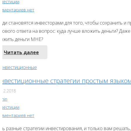
нвестиции
омментариев нет
ди становятся инвесторами для того, чтобы сохранить и пр
тового ответа на вопрос: куда лучше вложить деньги? Даже
ложить деньги МНЕ?
Читать далее
нвестиционные стратегии простым языко
.12.2018
dmin
нвестиции
омментариев нет
ть разные стратегии инвестирования, и только вам решать,