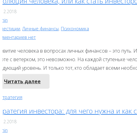
волюция человека, или как стать инвестор
.12.2018
dmin
нвестиции
,
Личные финансы
,
Психономика
омментариев нет
азвитие человека в вопросах личных финансов – это путь. 
ифте с ветерком, это невозможно. На каждой ступеньке чел
ледующий уровень. И только тот, кто обладает всеми необ
Читать далее
тратегия инвестора: для чего нужна и как 
.12.2018
dmin