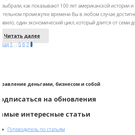
и выбрали, как показывают 100 лет американской истории и
лительном промежутке времени Вы в любом случае достигне
авило, один экономический цикл, который длится от семи до
Читать далее
Навигация
азад
1
…
5
6
7
8
по
записям
правление деньгами, бизнесом и собой
одписаться на обновления
амые интересные статьи
Путеводитель по статьям