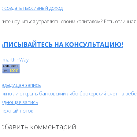
ак создать пассивный доход
отите научиться управлять своим капиталом? Есть отлична
АПИСЫВАЙТЕСЬ НА КОНСУЛЬТАЦИЮ!
редыдущая запись
ожно ли открыть банковский либо брокерский счёт на ребё
ледующая запись
енежный поток
обавить комментарий