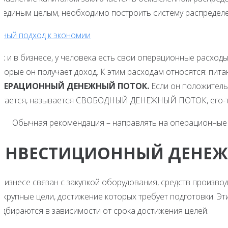
о единым целым, необходимо построить систему распределе
мный подход к экономии
ак и в бизнесе, у человека есть свои операционные расход
торые он получает доход. К этим расходам относятся: питан
ПЕРАЦИОННЫЙ ДЕНЕЖНЫЙ ПОТОК.
Если он положительн
стается, называется СВОБОДНЫЙ ДЕНЕЖНЫЙ ПОТОК, его-то 
Обычная рекомендация – направлять на операционные
ИНВЕСТИЦИОННЫЙ ДЕНЕЖ
бизнесе связан с закупкой оборудования, средств производ
а крупные цели, достижение которых требует подготовки. Э
одбираются в зависимости от срока достижения целей.