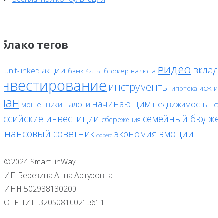
блако тегов
видео
вклад
акции
unit-linked
банк
брокер
валюта
F
бизнес
инвестирование
инструменты
исж
ипотека
и
лан
начинающим
налоги
недвижимость
мошенники
нс
оссийские инвестиции
семейный бюдж
сбережения
инансовый советник
эмоции
экономия
форекс
©2024 SmartFinWay
ИП Березина Анна Артуровна
ИНН 502938130200
ОГРНИП 320508100213611