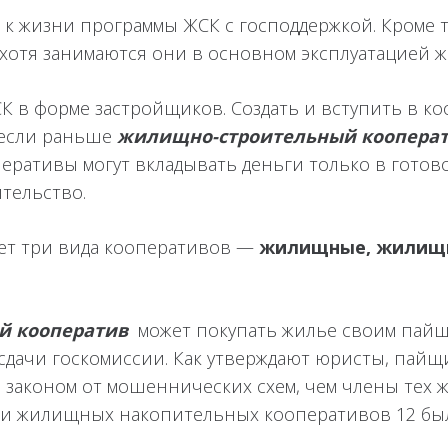
 к жизни программы ЖСК с господдержкой. Кроме т
хотя занимаются они в основном эксплуатацией жи
К в форме застройщиков. Создать и вступить в ко
 если раньше
жилищно-строительный коопера
оперативы могут вкладывать деньги только в гото
тельство.
ует три вида кооперативов —
жилищные, жилищн
й кооператив
может покупать жилье своим пайщ
 сдачи госкомиссии. Как утверждают юристы, пай
аконом от мошеннических схем, чем члены тех же 
ии жилищных накопительных кооперативов 12 было