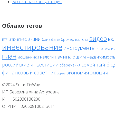
Бесплатная консультация
Облако тегов
видео
вк
акции
unit-linked
банк
брокер
валюта
ETF
бизнес
инвестирование
инструменты
и
ипотека
план
начинающим
налоги
недвижимост
мошенники
российские инвестиции
семейный бю
сбережения
финансовый советник
эмоции
экономия
форекс
©2024 SmartFinWay
ИП Березина Анна Артуровна
ИНН 502938130200
ОГРНИП 320508100213611