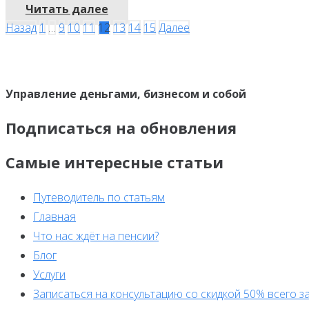
Читать далее
Навигация
Назад
1
…
9
10
11
12
13
14
15
Далее
по
записям
Управление деньгами, бизнесом и собой
Подписаться на обновления
Самые интересные статьи
Путеводитель по статьям
Главная
Что нас ждёт на пенсии?
Блог
Услуги
Записаться на консультацию со скидкой 50% всего за