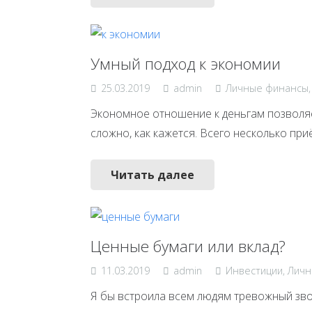
Умный подход к экономии
25.03.2019
admin
Личные финансы
Экономное отношение к деньгам позволяет
сложно, как кажется. Всего несколько пр
Читать далее
Ценные бумаги или вклад?
11.03.2019
admin
Инвестиции
,
Личн
Я бы встроила всем людям тревожный зво