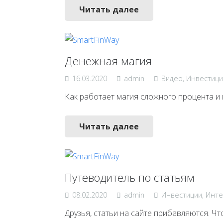
Читать далее
Денежная магия
16.03.2020
admin
Видео
,
Инвестици
Как работает магия сложного процента и 
Читать далее
Путеводитель по статьям
08.02.2020
admin
Инвестиции
,
Инте
Друзья, статьи на сайте прибавляются. Ч