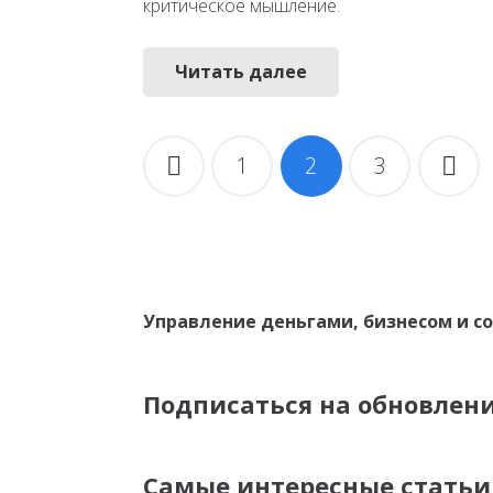
критическое мышление.
Читать далее
Навигация
1
2
3
по
записям
Управление деньгами, бизнесом и с
Подписаться на обновлен
Самые интересные статьи