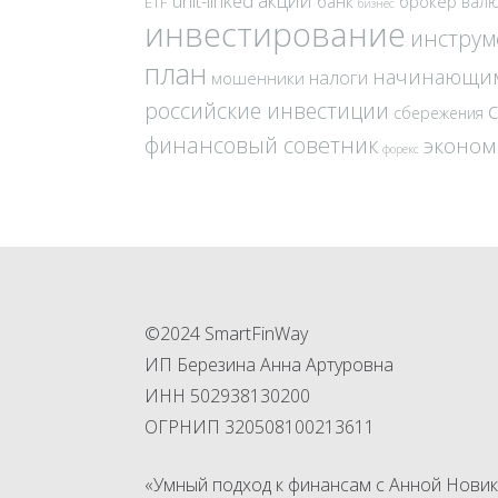
акции
unit-linked
банк
брокер
вал
ETF
бизнес
инвестирование
инстру
план
начинающи
налоги
мошенники
российские инвестиции
сбережения
финансовый советник
эконом
форекс
©2024 SmartFinWay
ИП Березина Анна Артуровна
ИНН 502938130200
ОГРНИП 320508100213611
«Умный подход к финансам с Анной Новик