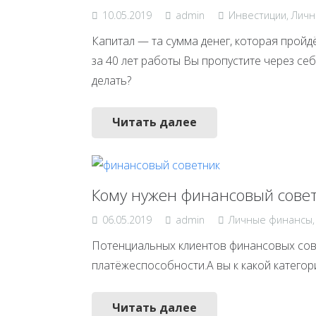
10.05.2019
admin
Инвестиции
,
Личн
Капитал — та сумма денег, которая пройдё
за 40 лет работы Вы пропустите через себ
делать?
Читать далее
Кому нужен финансовый сове
06.05.2019
admin
Личные финансы
Потенциальных клиентов финансовых сове
платёжеспособности.А вы к какой категор
Читать далее