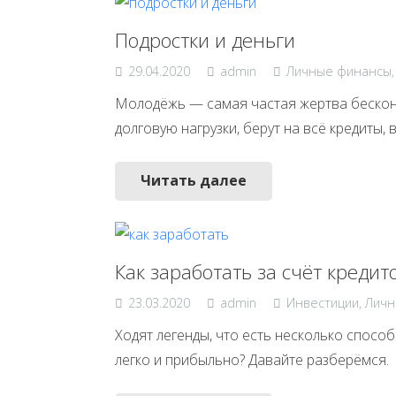
Подростки и деньги
29.04.2020
admin
Личные финансы
Молодёжь — самая частая жертва бесконт
долговую нагрузки, берут на всё кредиты,
Читать далее
Как заработать за счёт кредит
23.03.2020
admin
Инвестиции
,
Личн
Ходят легенды, что есть несколько способ
легко и прибыльно? Давайте разберёмся.